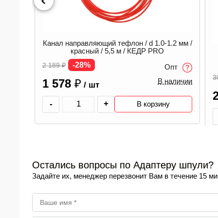
Канал направляющий тефлон / d 1.0-1.2 мм /
красный / 5,5 м / КЕДР PRO
B)
-28%
2 189
₽
Опт
3
1 578
₽
В наличии
/ шт
пт
аличии
-
+
В корзину
Остались вопросы по Адаптеру шпули?
Задайте их, менеджер перезвонит Вам в течение 15 ми