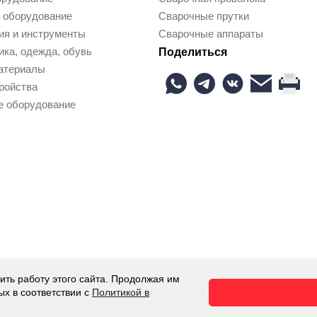
 оборудование
Сварочные прутки
ия и инструменты
Сварочные аппараты
ка, одежда, обувь
Поделиться
атериалы
ройства
е оборудование
ить работу этого сайта. Продолжая им
 Все права защищены.
ых в соответствии с
Политикой в
 носит исключительно информационный характер и ни при каких у
итики в отношении обработки персональных данных
,
Пользователь
й раз, когда оставляете свои данные в любой форме обратной связ