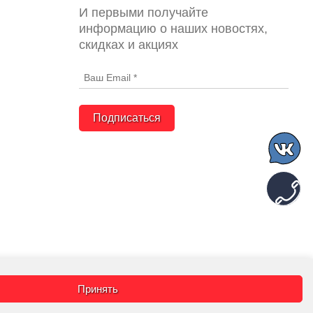
И первыми получайте
информацию о наших новостях,
скидках и акциях
Подписаться
Принять
словиях не является публичной
ского соглашения
и
Согласия на
и на сайте КТК - Все для сварки