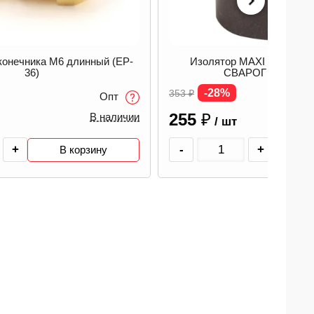
конечника М6 длинный (EP-
Изолятор MAXI (MS 450) /
36)
СВАРОГ 00000088
-28%
353
₽
Опт
255
₽
В наличии
/ шт
+
-
+
В корзину
В