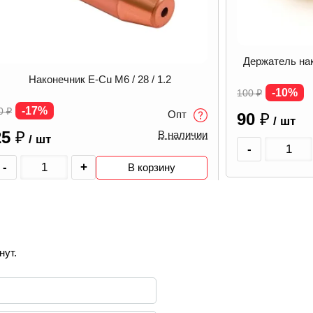
Держатель на
Наконечник E-Cu M6 / 28 / 1.2
-10%
100
₽
-17%
0
₽
Опт
90
₽
/ шт
25
₽
В наличии
/ шт
-
-
+
В корзину
нут.