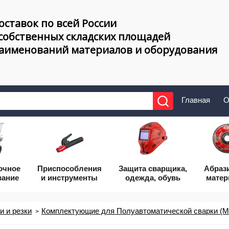
оставок по всей России
 собственных складских площадей
наименований материалов и оборудования
Главная
О
очное
Приcпособления
Защита сварщика,
Абраз
вание
и инструменты
одежда, обувь
мате
 и резки
Комплектующие для Полуавтоматической сварки (M