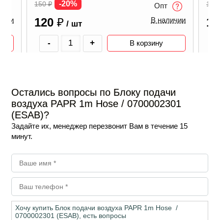
-20%
150
₽
150
Опт
120
₽
1
ичии
В наличии
/ шт
-
+
В корзину
Остались вопросы по Блоку подачи
воздуха PAPR 1m Hose / 0700002301
(ESAB)?
Задайте их, менеджер перезвонит Вам в течение 15
минут.