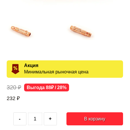
Акция
Минимальная рыночная цена
320 ₽
Выгода 88₽ / 28%
232
₽
-
+
В корзину