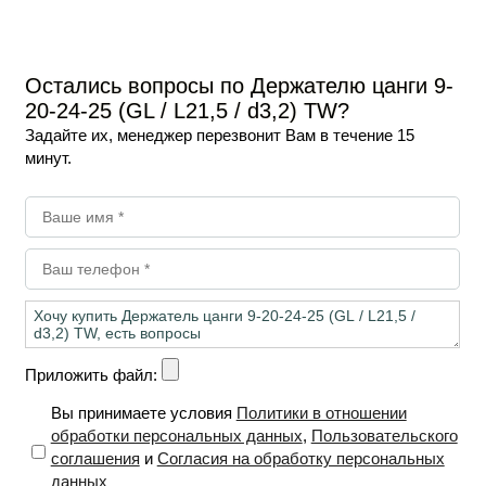
227
₽
ичии
В наличии
/ шт
-
+
В корзину
Остались вопросы по Держателю цанги 9-
20-24-25 (GL / L21,5 / d3,2) TW?
Задайте их, менеджер перезвонит Вам в течение 15
минут.
Приложить файл:
Вы принимаете условия
Политики в отношении
обработки персональных данных
,
Пользовательского
соглашения
и
Согласия на обработку персональных
данных