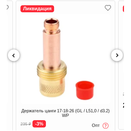
Ликвидация
Л
Ко
1
254
2
50 /
Держатель цанги 17-18-26 (GL / L51,0 / d3.2)
WP
-3%
235
₽
Опт