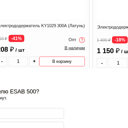
лектрододержатель KY1029 300A (Латунь)
Электрододерж
-41%
50
₽
Опт
-18%
1 400
₽
208
₽
В наличии
1 150
₽
/ шт
/ ш
-
+
В корзину
-
елю ESAB 500?
нут.