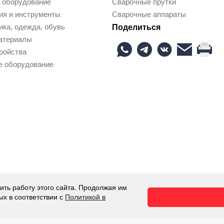
 оборудование
Сварочные прутки
ия и инструменты
Сварочные аппараты
ка, одежда, обувь
Поделиться
атериалы
ройства
е оборудование
ить работу этого сайта. Продолжая им
 Все права защищены.
ых в соответствии с
Политикой в
 носит исключительно информационный характер и ни при каких у
итики в отношении обработки персональных данных
,
Пользователь
й раз, когда оставляете свои данные в любой форме обратной связ