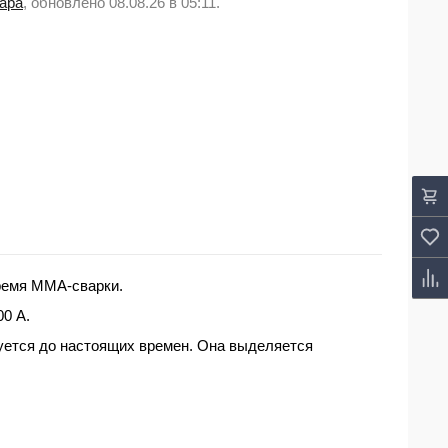
вара
, обновлено 08.08.26 в 05:11.
время MMA-сварки.
0 А.
зуется до настоящих времен. Она выделяется