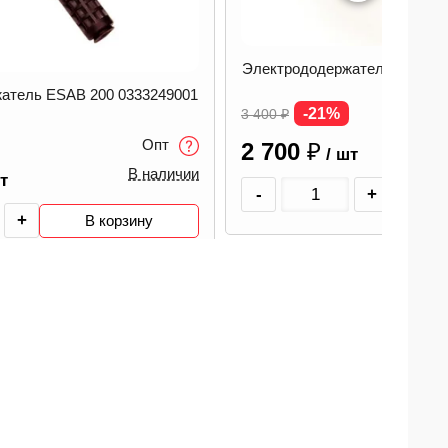
Электрододержатель ESAB 4
атель ESAB 200 0333249001
-21%
3 400
₽
Опт
2 700
₽
/ шт
В наличии
т
-
+
В
+
В корзину