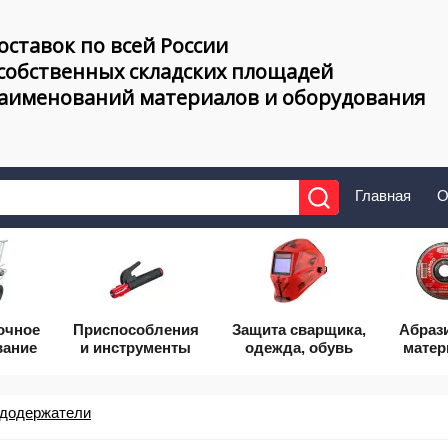
оставок по всей России
 собственных складских площадей
наименований материалов и оборудования
Главная
О
очное
Приcпособления
Защита сварщика,
Абраз
вание
и инструменты
одежда, обувь
мате
додержатели