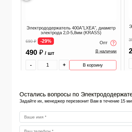
Э
Электрододержатель 400А"LXEA", диаметр
электрода 2,0-5,8мм (KRASS)
3
-29%
690
₽
Опт
иаметр
490
₽
В наличии
/ шт
-
+
В корзину
пт
аличии
Остались вопросы по Электрододержат
Задайте их, менеджер перезвонит Вам в течение 15 ми