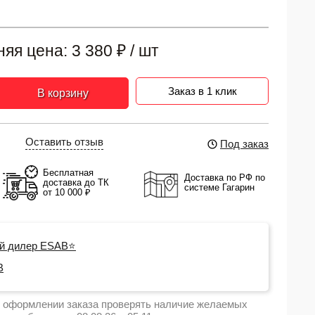
няя цена:
3 380
₽
/ шт
Заказ в 1 клик
В корзину
Оставить отзыв
Под заказ
Бесплатная
Доставка по РФ по
доставка до ТК
системе Гагарин
от 10 000 ₽
й дилер ESAB⭐
B
 оформлении заказа проверять наличие желаемых