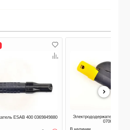
Электрододержатель ESAB
атель ESAB 400 0369849880
0700006006
В наличии