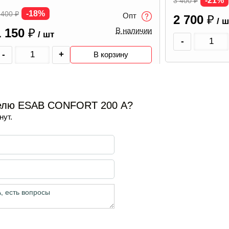
-21%
3 400
₽
-18%
 400
₽
Опт
2 700
₽
/ ш
1 150
₽
В наличии
/ шт
-
-
+
В корзину
телю ESAB CONFORT 200 А?
нут.