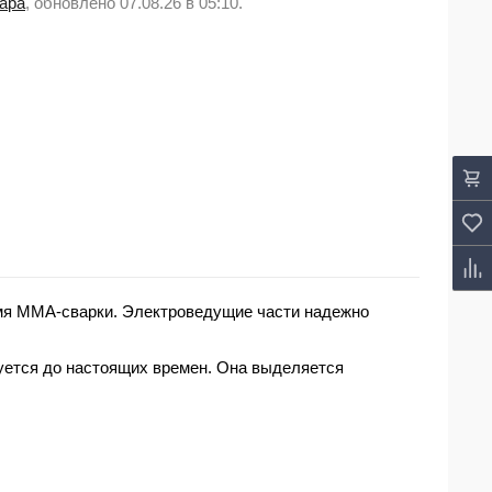
вара
, обновлено 07.08.26 в 05:10.
мя MMA-сварки. Электроведущие части надежно
зуется до настоящих времен. Она выделяется