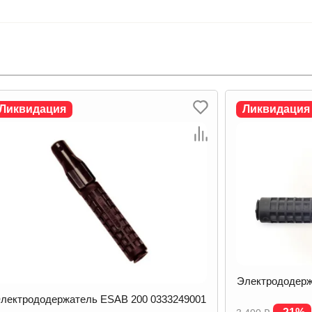
Ликвидация
Ликвидация
Электрододерж
лектрододержатель ESAB 200 0333249001