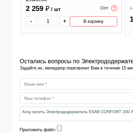
2 259
₽
пт
Опт
1
/ шт
-
+
В корзину
Остались вопросы по Электрододержа
Задайте их, менеджер перезвонит Вам в течение 15 ми
Приложить файл: