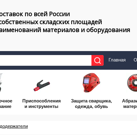
оставок по всей России
 собственных складских площадей
наименований материалов и оборудования
Главная
О
очное
Приcпособления
Защита сварщика,
Абраз
вание
и инструменты
одежда, обувь
мате
додержатели