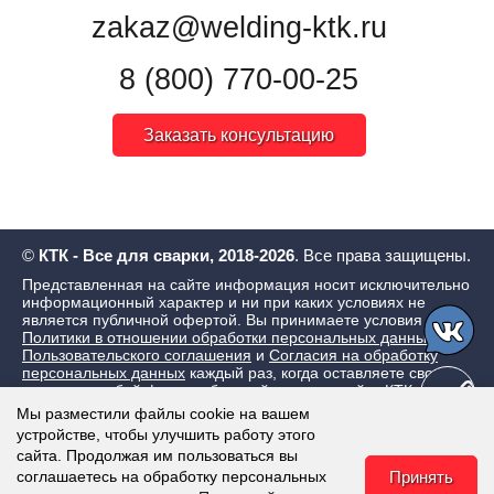
zakaz@welding-ktk.ru
8 (800) 770-00-25
Заказать консультацию
©
КТК - Все для сварки, 2018-2026
. Все права защищены.
Представленная на сайте информация носит исключительно
информационный характер и ни при каких условиях не
является публичной офертой. Вы принимаете условия
Политики в отношении обработки персональных данных
,
Пользовательского соглашения
и
Согласия на обработку
персональных данных
каждый раз, когда оставляете свои
данные в любой форме обратной связи на сайте КТК - Все
для сварки
Мы разместили файлы cookie на вашем
устройстве, чтобы улучшить работу этого
сайта. Продолжая им пользоваться вы
соглашаетесь на обработку персональных
Принять