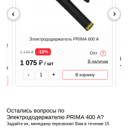
Электрододержатель PRIMА 600 А
унь)
Эл
-10%
1 190
₽
Опт
В н
1 075
₽
В наличии
/ шт
7
ичии
-
+
В корзину
Остались вопросы по
Электрододержателю PRIMA 400 А?
Задайте их, менеджер перезвонит Вам в течение 15