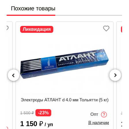
Похожие товары
Ликвидация
Л
Электроды АТЛАНТ d 4.0 мм Тольятти (5 кг)
Эле
SAB
-23%
1 500
₽
1 3
Опт
1 150
₽
В наличии
1 
/ уп