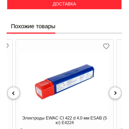
ДОСТАВКА
Похожие товары
Электроды EWAC CI 422 d 4.0 мм ESAB (5
Эле
кг) E4224