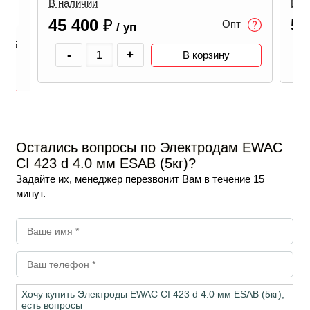
В наличии
В н
45 400
₽
58
Опт
/ уп
B (5
-
+
В корзину
Остались вопросы по Электродам EWAC
CI 423 d 4.0 мм ESAB (5кг)?
Задайте их, менеджер перезвонит Вам в течение 15
минут.