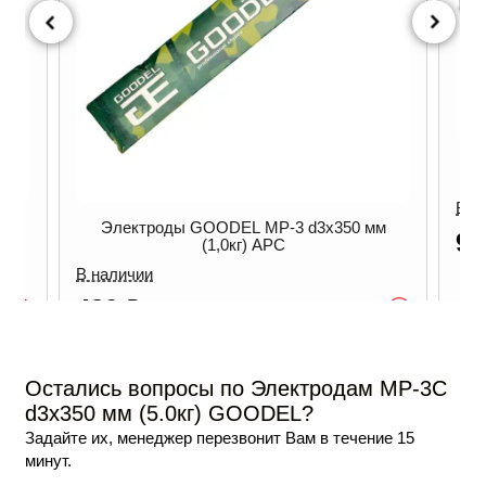
Электроды GOODEL МР-3 d3х350
(2,5кг)
В наличии
МР-3 d3х350 мм
930
₽
О
/ уп
 АРС
-
+
В корзину
Опт
В корзину
Остались вопросы по Электродам МР-3С
d3х350 мм (5.0кг) GOODEL?
Задайте их, менеджер перезвонит Вам в течение 15
минут.