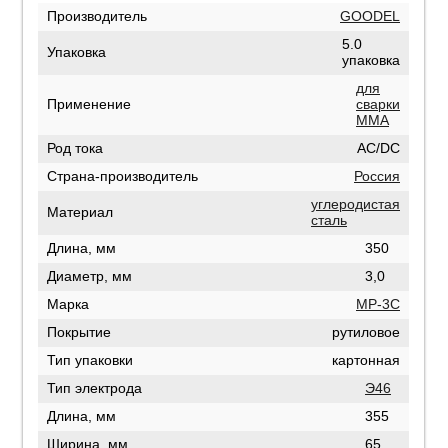
Производитель
GOODEL
5.0
Упаковка
упаковка
для
Применение
сварки
MMA
Род тока
AC/DC
Страна-производитель
Россия
углеродистая
Материал
сталь
Длина, мм
350
Диаметр, мм
3,0
Марка
МР-3С
Покрытие
рутиловое
Тип упаковки
картонная
Тип электрода
Э46
Длина, мм
355
Ширина, мм
65