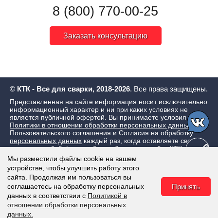
8 (800) 770-00-25
Заказать консультацию
©
КТК - Все для сварки, 2018-2026
. Все права защищены.
Представленная на сайте информация носит исключительно
информационный характер и ни при каких условиях не
является публичной офертой. Вы принимаете условия
Политики в отношении обработки персональных данных
,
Пользовательского соглашения
и
Согласия на обработку
персональных данных
каждый раз, когда оставляете свои
данные в любой форме обратной связи на сайте КТК - Все
для сварки
Мы разместили файлы cookie на вашем
устройстве, чтобы улучшить работу этого
сайта. Продолжая им пользоваться вы
соглашаетесь на обработку персональных
Принять
данных в соответствии с
Политикой в
отношении обработки персональных
данных.