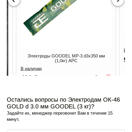
Электроды GOODEL МР-3 d3х350 мм
(2,5кг)
В наличии
0 мм
930
₽
Опт
/ уп
-
+
В корзину
Опт
ну
Остались вопросы по Электродам ОК-46
GOLD d 3.0 мм GOODEL (3 кг)?
Задайте их, менеджер перезвонит Вам в течение 15
минут.