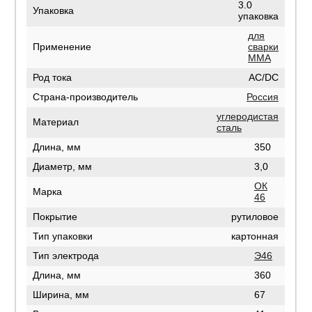
3.0
Упаковка
упаковка
для
Применение
сварки
MMA
Род тока
AC/DC
Страна-производитель
Россия
углеродистая
Материал
сталь
Длина, мм
350
Диаметр, мм
3,0
ОК
Марка
46
Покрытие
рутиловое
Тип упаковки
картонная
Тип электрода
Э46
Длина, мм
360
Ширина, мм
67