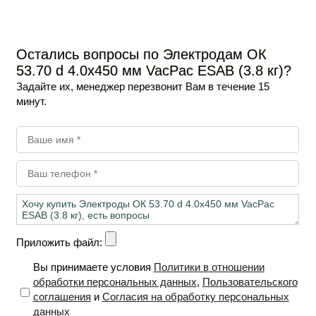
SAB
Электроды ОК 46.00Р d 2.0х300 мм ESAB (1
кг) 4600202WZ0
В наличии
Остались вопросы по Электродам ОК
53.70 d 4.0х450 мм VacPac ESAB (3.8 кг)?
855
₽
Опт
/ уп
Задайте их, менеджер перезвонит Вам в течение 15
минут.
-
+
В корзину
Приложить файл:
Вы принимаете условия
Политики в отношении
обработки персональных данных
,
Пользовательского
соглашения
и
Согласия на обработку персональных
данных