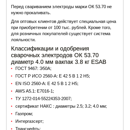
Перед свариванием электроды
марки
ОК 53.70 не
нужно прокаливать.
Для оптовых клиентов действует специальная
цена
при приобретении от 100 тыс. рублей. Кроме того,
для розничных покупателей существует система
лояльности.
Классификации и одобрения
сварочных электродов ОК 53.70
диаметр 4.0 мм вакпак 3.8 кг ESAB
ГОСТ
9467: Э50А;
ГОСТ Р ИСО 2560-A: E 42 5 B 1 2 H5;
EN ISO 2560-A: E 42 5 B 1 2 H5;
AWS A5.1: E7016-1;
ТУ 1272-014-55224353-2007;
сертификат НАКС
:
диаметры
2.5; 3.2; 4.0 мм;
Газпром;
Интергазсерт;
Транснефть;