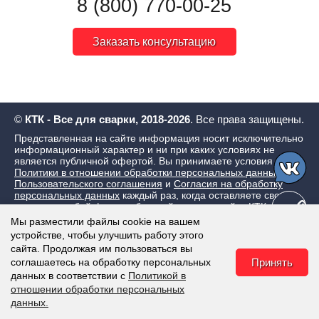
8 (800) 770-00-25
Заказать консультацию
©
КТК - Все для сварки, 2018-2026
. Все права защищены.
Представленная на сайте информация носит исключительно
информационный характер и ни при каких условиях не
является публичной офертой. Вы принимаете условия
Политики в отношении обработки персональных данных
,
Пользовательского соглашения
и
Согласия на обработку
персональных данных
каждый раз, когда оставляете свои
данные в любой форме обратной связи на сайте КТК - Все
для сварки
Мы разместили файлы cookie на вашем
устройстве, чтобы улучшить работу этого
сайта. Продолжая им пользоваться вы
соглашаетесь на обработку персональных
Принять
данных в соответствии с
Политикой в
отношении обработки персональных
данных.
Каталог
Корзина
Избранное
Наверх