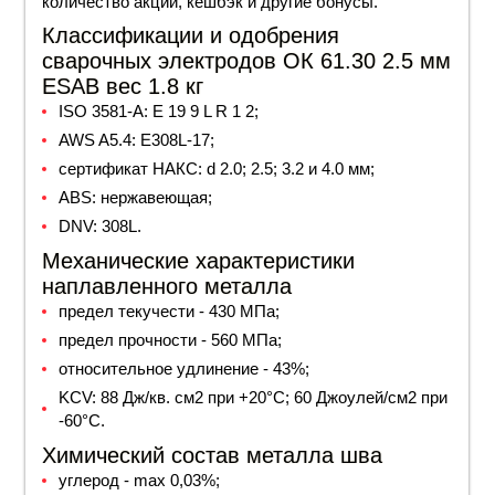
количество акций, кешбэк и другие бонусы.
Классификации и одобрения
сварочных электродов ОК 61.30 2.5 мм
ESAB вес 1.8 кг
ISO 3581-A: E 19 9 L R 1 2;
AWS A5.4: E308L-17;
сертификат
НАКС: d 2.0; 2.5; 3.2 и 4.0 мм;
ABS: нержавеющая;
DNV: 308L.
Механические характеристики
наплавленного металла
предел текучести - 430 МПа;
предел прочности - 560 МПа;
относительное удлинение - 43%;
KCV: 88 Дж/кв. см2 при +20°С; 60 Джоулей/см2 при
-60°С.
Химический состав металла шва
углерод - max 0,03%;