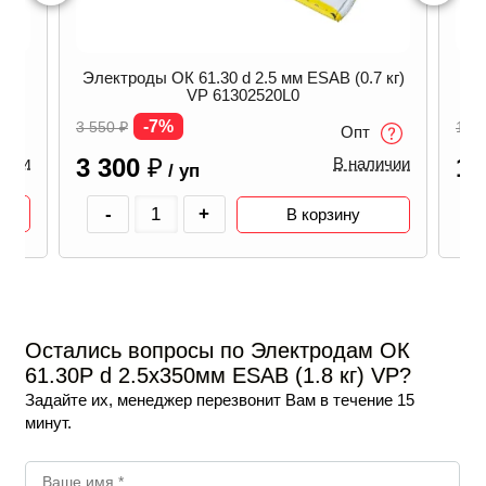
Электроды ОК 61.30 d 4.0 мм ESAB (4.1 кг)
 кг)
6130403020
-7%
13 250
₽
Опт
12 300
₽
В наличии
ичии
/ уп
Эле
-
+
В корзину
6 8
4 
Остались вопросы по Электродам ОК
61.30Р d 2.5х350мм ESAB (1.8 кг) VP?
Задайте их, менеджер перезвонит Вам в течение 15
минут.