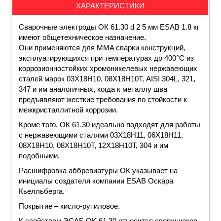
ХАРАКТЕРИСТИКИ
Сварочные электроды ОК 61.30
d 2 5
мм ESAB 1.8 кг
имеют общетехническое
назначение
.
Они применяются для MMA сварки конструкций,
эксплуатирующихся при температурах до 400°С из
коррозионностойких хромоникелевых нержавеющих
сталей марок 03Х18Н10, 08Х18Н10Т, AISI 304L, 321,
347 и им аналогичных, когда к металлу шва
предъявляют жесткие требования по стойкости к
межкристаллитной коррозии.
Кроме того, ОК 61.30 идеально подходят для работы
с нержавеющими сталями 03Х18Н11, 06Х18Н11,
08Х18Н10, 08Х18Н10Т, 12Х18Н10Т, 304 и им
подобными.
Расшифровка
аббревиатуры ОК указывает на
инициалы создателя компании ESAB Оскара
Кьелльберга.
Покрытие – кисло-рутиловое.
К свойствам ЭСАБ OK 61.30 относится сверхнизкое