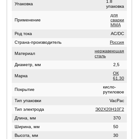
1.8
Упаковка
упаковка
для
Применение
сварки
MMA
Род тока
AC/DC
Страна-производитель
Россия
нержавеющая
Материал
сталь
Диаметр, мм
2,5
ОК
Марка
61.30
кисло-
Покрытие
рутиловое
Тип упаковки
VacPac
Тип электрода
Э02Х20Н10Г2
Длина, мм
370
Ширина, мм
50
Высота, мм
30