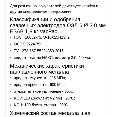
Для розничных покупателей действует кешбэк и
другие специальные предложения.
Классификации и одобрения
сварочных электродов ОЗЛ-6 Ø 3.0 мм
ESAB 1,8 кг VacPac
ГОСТ
10052-75:
Э-10Х25Н13Г2
;
ОСТ 5.9224-75;
ТУ 1273-167-55224353-2015;
свидетельство НАКС
: диаметр 3.0; 4.0 мм.
Механические характеристики
наплавленного металла
предел текучести - 425 МПа;
предел прочности - 600 МПа;
относительное удлинение - 35%;
KCV: 110 Джоулей/см2 при +20°С;
KCU: 130 Дж/кв. см при +20°С.
Химический состав металла шва