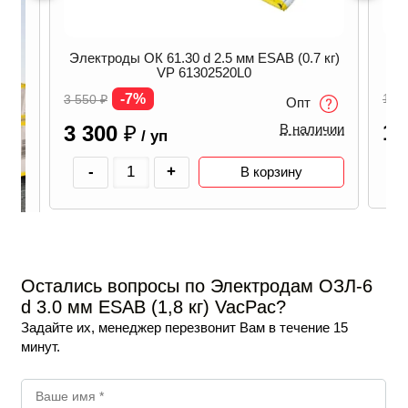
Эле
Электроды ОК 61.30 d 2.5 мм ESAB (0.7 кг)
VP 61302520L0
-7%
13 
3 550
₽
Опт
12
3 300
₽
В наличии
/ уп
-
+
В корзину
SAB
Остались вопросы по Электродам ОЗЛ-6
d 3.0 мм ESAB (1,8 кг) VacPac?
Задайте их, менеджер перезвонит Вам в течение 15
минут.