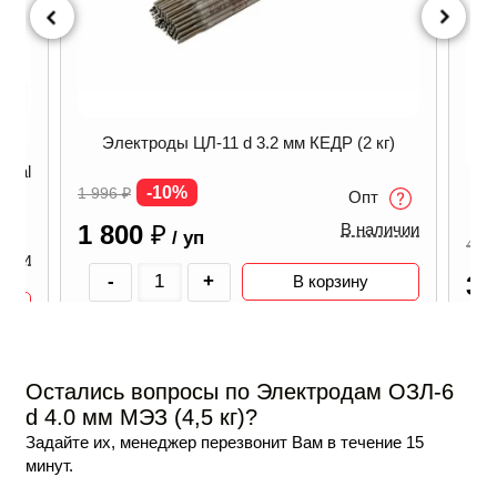
Электроды ЦЛ-11 d 3.2 мм КЕДР (2 кг)
obal
-10%
1 996
₽
Опт
1 800
₽
В наличии
/ уп
4 9
ичии
-
+
3 
В корзину
Остались вопросы по Электродам ОЗЛ-6
d 4.0 мм МЭЗ (4,5 кг)?
Задайте их, менеджер перезвонит Вам в течение 15
минут.