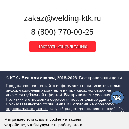
zakaz@welding-ktk.ru
8 (800) 770-00-25
Заказать консультацию
©
КТК - Все для сварки, 2018-2026
. Все права защищены.
Представленная на сайте информация носит исключительно
информационный характер и ни при каких условиях не
является публичной офертой. Вы принимаете условия
Политики в отношении обработки персональных данных
,
Пользовательского соглашения
и
Согласия на обработку
персональных данных
каждый раз, когда оставляете свои
данные в любой форме обратной связи на сайте КТК - Все
для сварки
Мы разместили файлы cookie на вашем
устройстве, чтобы улучшить работу этого