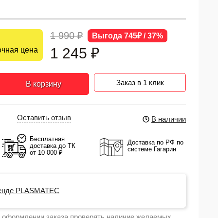
1 990 ₽
Выгода 745₽ / 37%
1 245
₽
чная цена
Заказ в 1 клик
В корзину
Оставить отзыв
В наличии
Бесплатная
Доставка по РФ по
доставка до ТК
системе Гагарин
от 10 000 ₽
енде PLASMATEC
 оформлении заказа проверять наличие желаемых