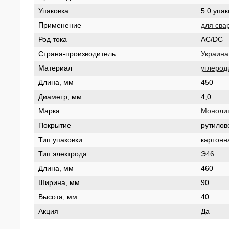
Упаковка
5.0 упак
Применение
для сва
Род тока
AC/DC
Страна-производитель
Украина
Материал
углерод
Длина, мм
450
Диаметр, мм
4,0
Марка
Моноли
Покрытие
рутилов
Тип упаковки
картонн
Тип электрода
Э46
Длина, мм
460
Ширина, мм
90
Высота, мм
40
Акция
Да