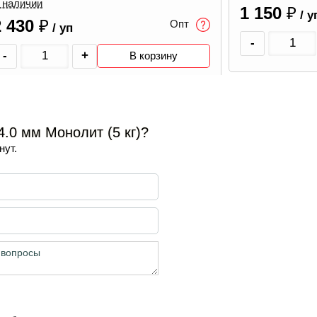
1 150
₽
В наличии
1 099
₽
/ уп
/ 
-
+
-
В корзину
.0 мм Монолит (5 кг)?
нут.