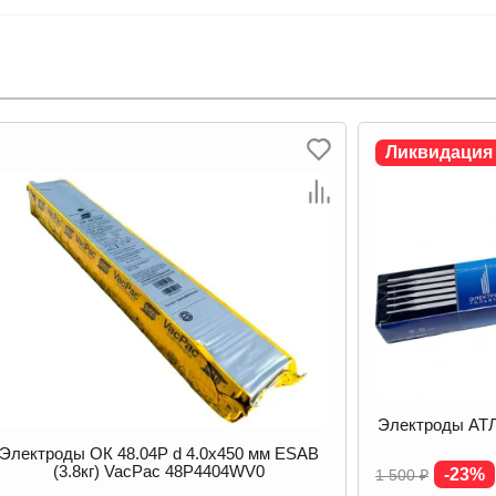
Ликвидация
Ликвидаци
Электроды АТЛАНТ d 4.0 мм Тольятти (5 кг)
Электроды ОЗС
-23%
-17%
1 500
₽
1 330
₽
Опт