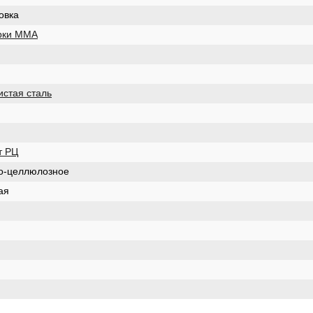
овка
рки MMA
истая сталь
т РЦ
о-целлюлозное
ая