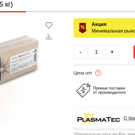
 кг)
Акция
Минимальная рыно
-
+
Цена опт
Прямые поставки
от производителя
О бр
Убедительно просим Вас при