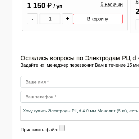
В наличии
наличии
2 430
₽
Опт
/ уп
у
-
+
В корзину
Остались вопросы по Электродам РЦ d 4
Задайте их, менеджер перезвонит Вам в течение 15 ми
Приложить файл: