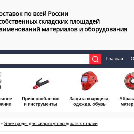
оставок по всей России
 собственных складских площадей
наименований материалов и оборудования
Главная
О
очное
Приcпособления
Защита сварщика,
Абраз
вание
и инструменты
одежда, обувь
мате
Электроды для сварки углеродистых сталей