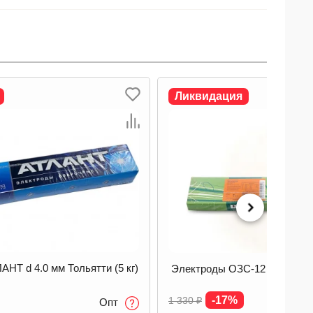
я
Ликвидация
-12 d 4.0 мм Тольятти (5 кг)
Электроды МР-3 d 3.0 мм ФЛ
-31%
360
₽
Опт