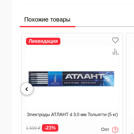
Похожие товары
 (5 кг)
Электроды ОК 48.04Р d 4.0х450 мм ESAB
(3.8кг) VacPac 48P4404WV0
Опт