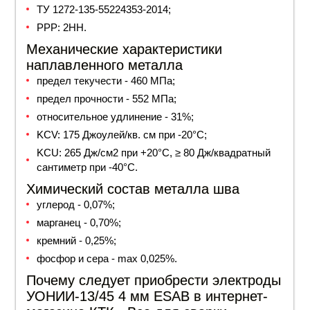
ТУ 1272-135-55224353-2014;
РРР: 2HH.
Механические характеристики
наплавленного металла
предел текучести - 460 МПа;
предел прочности - 552 МПа;
относительное удлинение - 31%;
KCV: 175 Джоулей/кв. см при -20°С;
KCU: 265 Дж/см2 при +20°С, ≥ 80 Дж/квадратный
сантиметр при -40°С.
Химический состав металла шва
углерод - 0,07%;
марганец - 0,70%;
кремний - 0,25%;
фосфор и сера - max 0,025%.
Почему следует приобрести электроды
УОНИИ-13/45 4 мм ESAB в интернет-