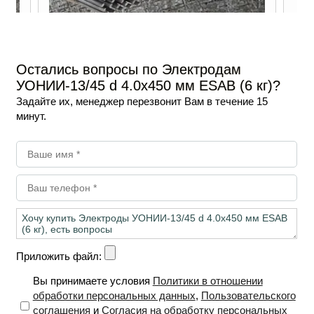
SAB
Электроды ОК 46.00Р d 2.0х300 мм ESAB (1
кг) 4600202WZ0
В наличии
Остались вопросы по Электродам
УОНИИ-13/45 d 4.0х450 мм ESAB (6 кг)?
855
₽
Опт
/ уп
Задайте их, менеджер перезвонит Вам в течение 15
минут.
-
+
В корзину
Приложить файл:
Вы принимаете условия
Политики в отношении
обработки персональных данных
,
Пользовательского
соглашения
и
Согласия на обработку персональных