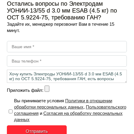
В наличии
Остались вопросы по Электродам
УОНИИ-13/55 d 3.0 мм ESAB (4.5 кг) по
855
₽
Опт
/ уп
ОСТ 5.9224-75, требованию ГАН?
Задайте их, менеджер перезвонит Вам в течение 15
-
+
В корзину
минут.
Приложить файл:
Вы принимаете условия
Политики в отношении
обработки персональных данных
,
Пользовательского
соглашения
и
Согласия на обработку персональных
данных
Отправить