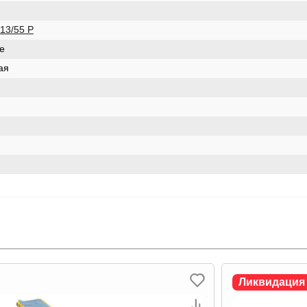
13/55 Р
е
ая
Ликвидация
Ликвидация