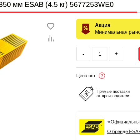
350 мм ESAB (4.5 кг) 5677253WE0
Акция
Минимальная рыно
-
+
Цена опт
Прямые поставки
от производителя
⭐Официальны
О бренде ESA