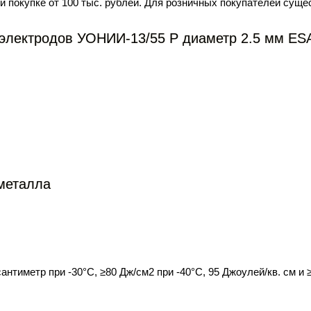
и покупке от 100 тыс. рублей. Для розничных покупателей суще
электродов УОНИИ-13/55 Р диаметр 2.5 мм ESAB
металла
антиметр при -30°С, ≥80 Дж/см2 при -40°С, 95 Джоулей/кв. см и 