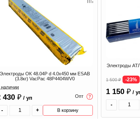
лектроды АТЛАНТ d 4.0 мм Тольятти (5 кг)
Электроды ОЗС-
-23%
-17%
 500
₽
1 330
₽
Опт
1 150
₽
В наличии
1 099
₽
/ уп
/ у
-
+
-
В корзину