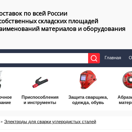
оставок по всей России
 собственных складских площадей
наименований материалов и оборудования
Главная
О
очное
Приcпособления
Защита сварщика,
Абраз
вание
и инструменты
одежда, обувь
мате
Электроды для сварки углеродистых сталей