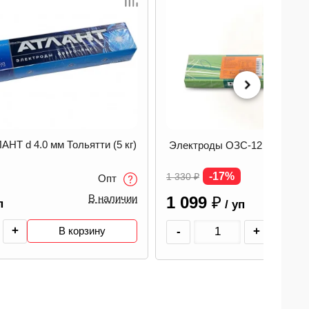
12 d 4.0 мм Тольятти (5 кг)
Электроды МР-3 d 3.0 мм ФЛ
-31%
360
₽
Опт
В наличии
250
₽
п
/ уп
+
-
+
В корзину
В