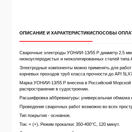
ОПИСАНИЕ И ХАРАКТЕРИСТИКИ
СПОСОБЫ ОПЛА
Сварочные электроды УОНИИ-13/55
Р
диаметр
2.5
мм 
низкоуглеродистых и низколегированных сталей типа A,
Электродные компоненты можно применять для работ 
корневых проходов труб класса прочности до API 5LX7
Марка
УОНИИ-13/55 Р внесена в Российский Морской 
распространение в судостроении.
Расшифровка
аббревиатуры: универсальная обмазка н
Проведение сварочных работ возможно во всех простр
Тип
покрытия
- основное.
Ток: = (+). Режим прокалки: 350-400°С, 120 минут.