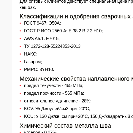
Для оптовых клиентов действует специальная
цена
пр
кешбэк.
Классификации и одобрения сварочных 
ГОСТ 9467:
Э50А
;
ГОСТ
Р ИСО 2560-A: E 38 2 B 2 2 H10;
AWS A5.1: E7015;
ТУ 1272-128-55224353-2013;
НАКС;
Газпром;
РМРС: 3YH10.
Механические свойства наплавленного 
предел текучести - 465 МПа;
предел прочности - 565 МПа;
относительное удлинение - 28%;
KCV: 95 Джоулей/см2 при -20°С;
KCU: ≥ 130 Дж/кв. см при+20°С, 150 Дж/квадратный с
Химический состав металла шва
углерод - 0,07%;