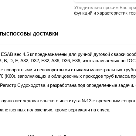
Убедительно просим Вас при
функций и характеристик то
ТЫ
СПОСОБЫ ДОСТАВКИ
ESAB вес 4.5 кг предназначены для ручной дуговой сварки осо
 B, D, E, A32, D32, E32, A36, D36, E36, изготавливаемых по ГОС
с поворотными и неповоротными стыками магистральных трубоп
0 (К60), заполняющих и облицовочных проходов труб класса про
Регистр Судоходства и разработана под определенные задачи.
аучно-исследовательского института №13 с временным сопроти
анственных положениях, кроме вертикали на спуск.