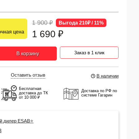
1 900 ₽
Выгода 210₽ / 11%
1 690
₽
чная цена
Заказ в 1 клик
В корзину
Оставить отзыв
В наличии
Бесплатная
Доставка по РФ по
доставка до ТК
системе Гагарин
от 10 000 ₽
й дилер ESAB⭐
B