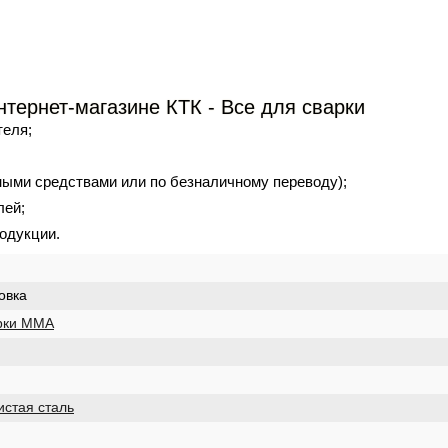
нтернет-магазине КТК - Все для сварки
теля;
ными средствами или по безналичному переводу);
лей;
одукции.
овка
рки MMA
истая сталь