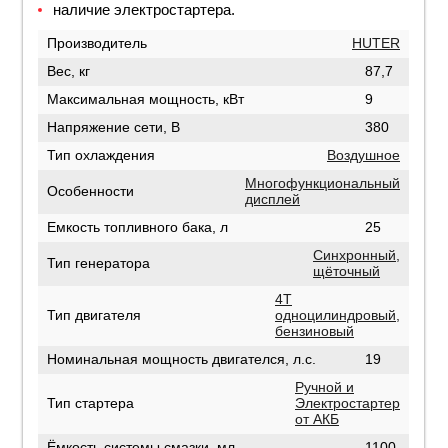
наличие электростартера.
Производитель
HUTER
Вес, кг
87,7
Максимальная мощность, кВт
9
Напряжение сети, В
380
Тип охлаждения
Воздушное
Многофункциональный
Особенности
дисплей
Емкость топливного бака, л
25
Синхронный,
Тип генератора
щёточный
4Т
Тип двигателя
одноцилиндровый,
бензиновый
Номинальная мощность двигателся, л.с.
19
Ручной и
Тип стартера
Электростартер
от АКБ
Ёмкость системы смазки, мл
1100