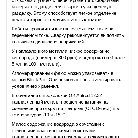
стыковых и угловых швов. Кроме того, сварочный
материал подходит для сварки в узкощелевую
разделку. Этому способствует легкое отделение
шлака и хорошая смачиваемость кромкой.
Работы проводятся как на постоянном, так и на
переменном токе. Сварку рекомендуется выполнять
на нижнем диапазоне напряжений.
У наплавленного металла низкое содержание
кислорода (примерно 300 ppm) и водорода (не более
5 мл на 100 г металла).
Агломерированный флюс можно упаковывать в
мешки BlockPac. Они позволяют регламентировать
условия его хранения.
В сочетании с проволокой OK Autrod 12.32
наплавленный металл прошел испытания на
смещение при открытии трещины (CTOD-тест) при
температурах -10 и -15°С.
Малое содержание водорода в сочетании с
отличными пластическими свойствами
наплавленного металла позволяют рекомендовать