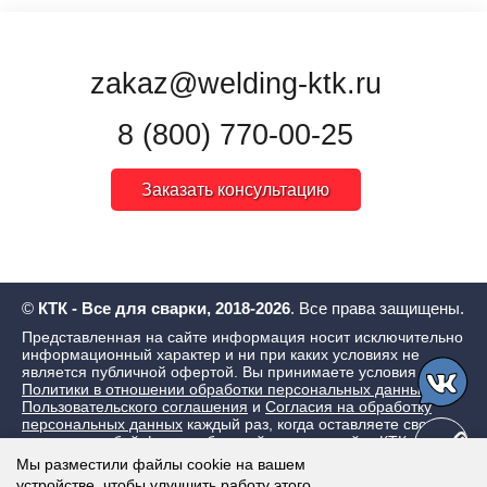
zakaz@welding-ktk.ru
8 (800) 770-00-25
Заказать консультацию
©
КТК - Все для сварки, 2018-2026
. Все права защищены.
Представленная на сайте информация носит исключительно
информационный характер и ни при каких условиях не
является публичной офертой. Вы принимаете условия
Политики в отношении обработки персональных данных
,
Пользовательского соглашения
и
Согласия на обработку
персональных данных
каждый раз, когда оставляете свои
данные в любой форме обратной связи на сайте КТК - Все
для сварки
Мы разместили файлы cookie на вашем
устройстве, чтобы улучшить работу этого