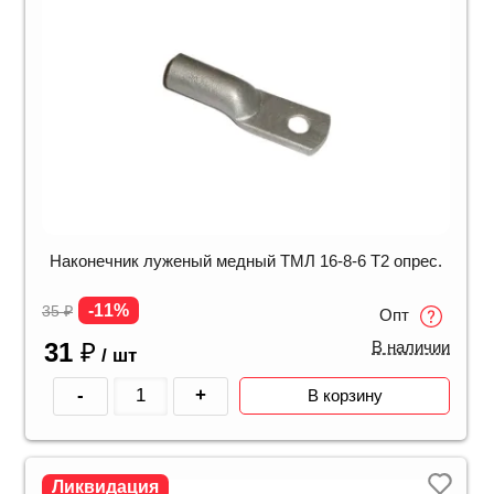
Наконечник луженый медный ТМЛ 16-8-6 Т2 опрес.
-11%
35
₽
Опт
31
₽
В наличии
/ шт
-
+
В корзину
Ликвидация