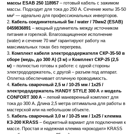
массы ESAB 250 118957
– готовый кабель с зажимом
массы. Подходит для тока до 250 А. Сечение жилы 35-50
мм² — идеально для профессиональных инверторов.
Кабель соединительный 5м / water / 70мм2 (ESAB)
0459836891
– мощный удлинитель между источником
питания и горелкой. Влагозащищенное исполнение
(water) и сечение 70 мм² гарантируют работу на
максимальных токах без перегрева.
Комплект кабеля электрододержателя СКР-35-50 в
сборе (медь, до 300 А) (3 м)
и
Комплект СКР-25 (2,5
м)
– полностью готовы к работе: с одной стороны
электрододержатель, с другой – разъем под аппарат.
Оплетка обеспечивает отличную проводимость.
Кабель сварочный 2,5 м / 10-25 мм / 1х25 /
электрододержатель HANDY STYLE 300 A
и
модель
CONFORT 300 A
– легкий маневренный комплект для
тока до 300 А. Длина 2,5 метра оптимальна для работы в
мастерской или на небольшом объекте.
Кабель сварочный 3,0 м / 10-25 мм / 1х25 / клемма
КЗ-200 KRASS
– бюджетный вариант для подключения к
массе. Простая и надежная клемма «крокодил» KRASS