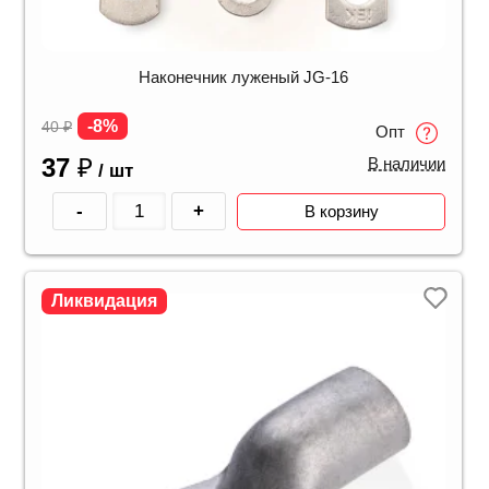
Наконечник луженый JG-16
-8%
40
₽
Опт
37
₽
В наличии
/ шт
-
+
В корзину
Ликвидация