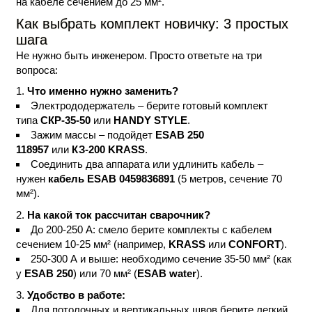
на кабеле сечением до 25 мм².
Как выбрать комплект новичку: 3 простых
шага
Не нужно быть инженером. Просто ответьте на три
вопроса:
Что именно нужно заменить?
Электрододержатель
– берите готовый комплект
типа
СКР-35-50
или
HANDY STYLE
.
Зажим массы
– подойдет
ESAB 250
118957
или
КЗ-200 KRASS
.
Соединить два аппарата или удлинить кабель
–
нужен
кабель ESAB 0459836891
(5 метров, сечение 70
мм²).
На какой ток рассчитан сварочник?
До 200-250 А: смело берите комплекты с кабелем
сечением 10-25 мм² (например,
KRASS
или
CONFORT
).
250-300 А и выше: необходимо сечение 35-50 мм² (как
у
ESAB 250
) или 70 мм² (
ESAB water
).
Удобство в работе:
Для потолочных и вертикальных швов берите легкий