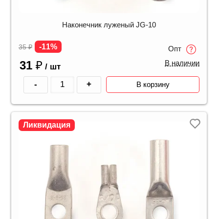
Наконечник луженый JG-10
-11%
35
₽
Опт
31
₽
В наличии
/ шт
-
+
В корзину
Ликвидация