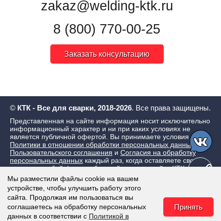
zakaz@welding-ktk.ru
8 (800) 770-00-25
Заказать консультацию
©
КТК - Все для сварки, 2018-2026
. Все права защищены.
Представленная на сайте информация носит исключительно
информационный характер и ни при каких условиях не
является публичной офертой. Вы принимаете условия
Политики в отношении обработки персональных данных
,
Пользовательского соглашения
и
Согласия на обработку
персональных данных
каждый раз, когда оставляете свои
данные в любой форме обратной связи на сайте КТК - Все
для сварки
Мы разместили файлы cookie на вашем
устройстве, чтобы улучшить работу этого
сайта. Продолжая им пользоваться вы
соглашаетесь на обработку персональных
Принять
данных в соответствии с
Политикой в