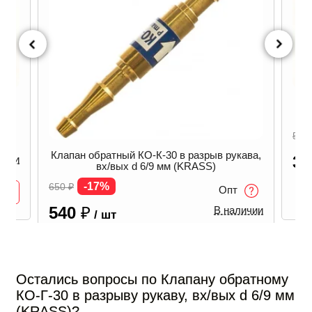
д
Кла
510
Клапан обратный КО-К-30 в разрыв рукава,
3
ичии
вх/вых d 6/9 мм (KRASS)
-17%
650
₽
Опт
540
₽
В наличии
/ шт
-
+
В корзину
Остались вопросы по Клапану обратному
КО-Г-30 в разрыву рукаву, вх/вых d 6/9 мм
(KRASS)?