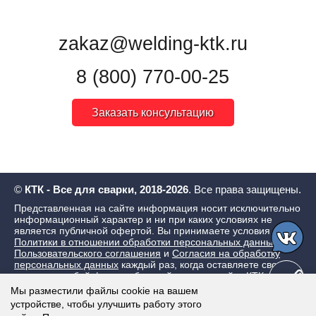
zakaz@welding-ktk.ru
8 (800) 770-00-25
Заказать консультацию
©
КТК - Все для сварки, 2018-2026
. Все права защищены.
Представленная на сайте информация носит исключительно
информационный характер и ни при каких условиях не
является публичной офертой. Вы принимаете условия
Политики в отношении обработки персональных данных
,
Пользовательского соглашения
и
Согласия на обработку
персональных данных
каждый раз, когда оставляете свои
данные в любой форме обратной связи на сайте КТК - Все
для сварки
Мы разместили файлы cookie на вашем
устройстве, чтобы улучшить работу этого