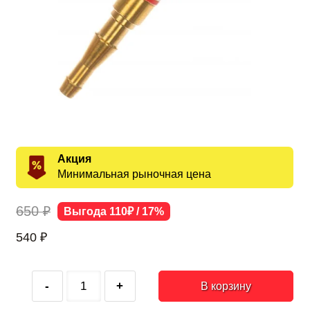
Акция
Минимальная рыночная цена
650 ₽
Выгода 110₽ / 17%
540
₽
-
+
В корзину