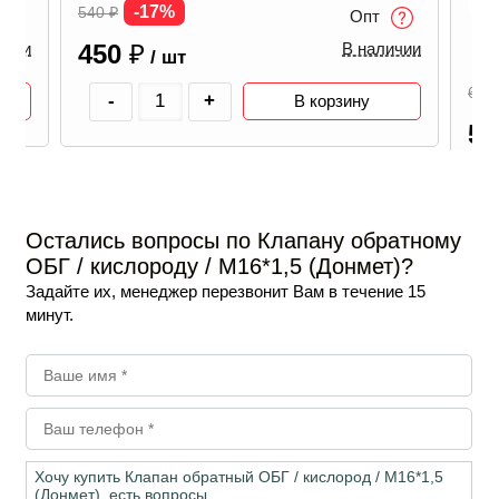
-17%
540
₽
Опт
Кла
450
₽
ичии
В наличии
/ шт
650
-
+
В корзину
5
Остались вопросы по Клапану обратному
ОБГ / кислороду / М16*1,5 (Донмет)?
Задайте их, менеджер перезвонит Вам в течение 15
минут.