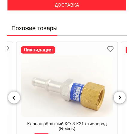
ДОСТАВКА
Похожие товары
Ликвидация
Л
s)
Клапан обратный КО-3-К31 / кислород
(Redius)