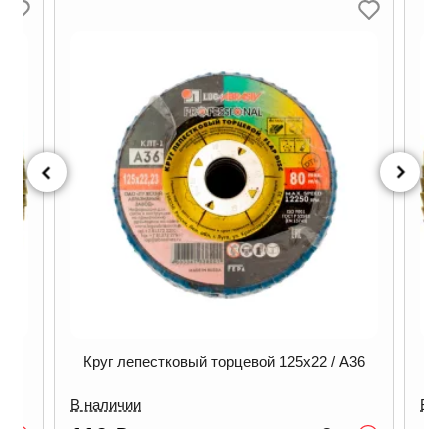
5х22 / А36
Круг лепестковый торцевой 125х22 / А60
В наличии
100
₽
Опт
Опт
/ шт