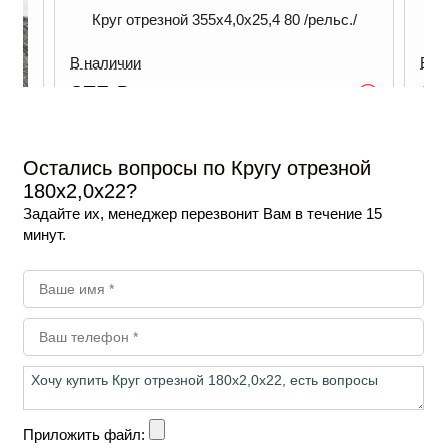
льс./
Круг отрезной 150х1,2х22
В наличии
30
₽
Опт
Опт
/ шт
-
+
ну
В корзину
Остались вопросы по Кругу отрезной
180х2,0х22?
Задайте их, менеджер перезвонит Вам в течение 15
минут.
Приложить файл: