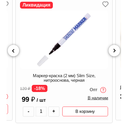
Ликвидация
t
Маркер-краска (2 мм) Slim Size,
нитрооснова, черная
В н
-18%
120
₽
Опт
3
99
₽
В наличии
/ шт
-
+
В корзину