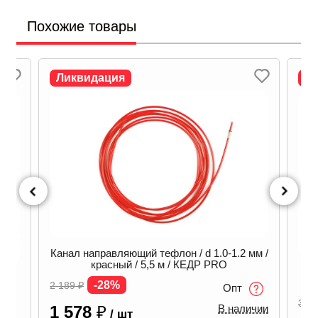
Похожие товары
Ликвидация
Л
Канал направляющий тефлон / d 1.0-1.2 мм /
красный / 5,5 м / КЕДР PRO
-28%
2 189
₽
Опт
30
₽
1 578
₽
В наличии
/ шт