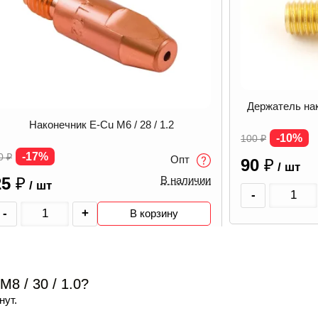
Держатель на
Наконечник E-Cu M6 / 28 / 1.2
-10%
100
₽
-17%
0
₽
Опт
90
₽
/ шт
25
₽
В наличии
/ шт
-
-
+
В корзину
8 / 30 / 1.0?
нут.