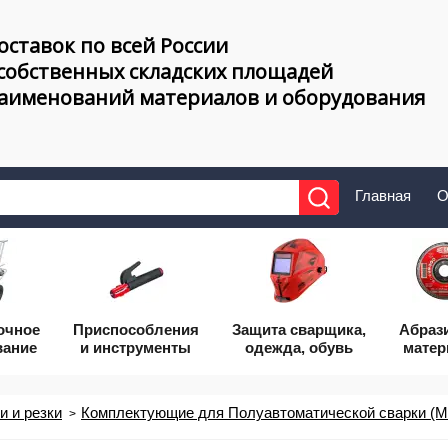
оставок по всей России
 собственных складских площадей
наименований материалов и оборудования
Главная
О
очное
Приcпособления
Защита сварщика,
Абраз
вание
и инструменты
одежда, обувь
мате
 и резки
Комплектующие для Полуавтоматической сварки (M