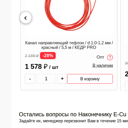
Канал направляющий тефлон / d 1.0-1.2 мм /
красный / 5,5 м / КЕДР PRO
B)
-28%
2 189
₽
Опт
3
1 578
₽
В наличии
/ шт
пт
аличии
-
+
В корзину
Остались вопросы по Наконечнику E-Cu M
Задайте их, менеджер перезвонит Вам в течение 15 ми