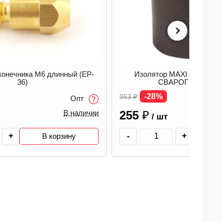
конечника М6 длинный (EP-
Изолятор MAXI (MS 450) /
36)
СВАРОГ 00000088
-28%
353
₽
Опт
255
₽
В наличии
/ шт
+
-
+
В корзину
В