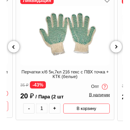
Ликвидация
Л
сным
Перчатки х/б 5н,7кл 216 текс с ПВХ точка +
Пер
КТК (белые)
-43%
35
₽
35
₽
Опт
20
₽
В наличии
2
/ Пара (2 шт
-
+
В корзину