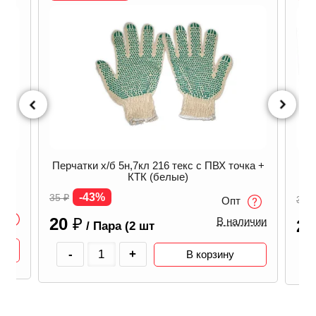
Перчатки х/б 5н,7кл 216 текс с ПВХ точка +
ые)
Пер
КТК (белые)
-43%
35
₽
35
₽
Опт
20
₽
В наличии
2
/ Пара (2 шт
-
+
В корзину