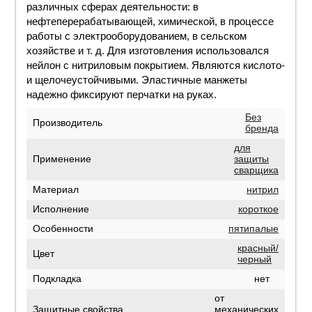
различных сферах деятельности: в
нефтеперерабатывающей, химической, в процессе
работы с электрооборудованием, в сельском
хозяйстве и т. д. Для изготовления использовался
нейлон с нитриловым покрытием. Являются кислото-
и щелочеустойчивыми. Эластичные манжеты
надежно фиксируют перчатки на руках.
Без
Производитель
бренда
для
Применение
защиты
сварщика
Материал
нитрил
Исполнение
короткое
Особенности
пятипалые
красный/
Цвет
черный
Подкладка
нет
от
Защитные свойства
механических