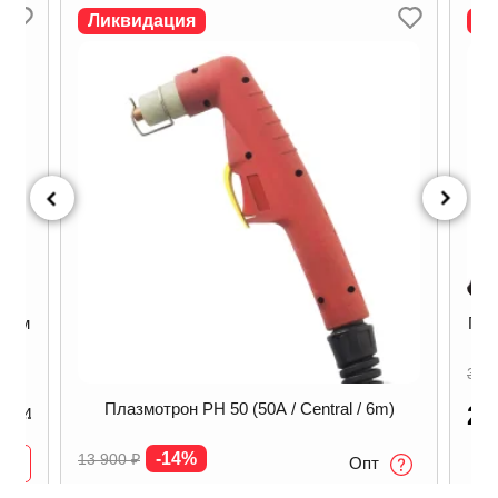
Ликвидация
Л
/ 6м
Пла
30 
Плазмотрон PH 50 (50A / Central / 6m)
22
ичии
-14%
13 900
₽
Опт
В наличии