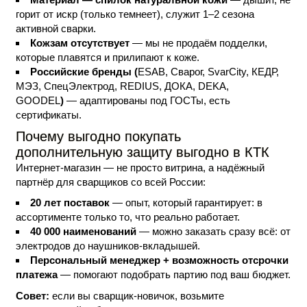
горит от искр (только темнеет), служит 1–2 сезона
активной сварки.
Кожзам отсутствует
— мы не продаём подделки,
которые плавятся и прилипают к коже.
Российские бренды (
ESAB, Сварог, SvarCity, КЕДР,
МЭЗ, СпецЭлектрод, REDIUS, ДОКА, DEKA,
GOODEL
)
— адаптированы под ГОСТы, есть
сертификаты.
Почему выгодно покупать
дополнительную защиту выгодно в КТК
Интернет-магазин — не просто витрина, а надёжный
партнёр для сварщиков со всей России:
20 лет поставок
— опыт, который гарантирует: в
ассортименте только то, что реально работает.
40 000
наименований
— можно заказать сразу всё: от
электродов до наушников-вкладышей.
Персональный
менеджер + возможность
отсрочки
платежа
— помогают подобрать партию под ваш бюджет.
Совет:
если вы сварщик-новичок, возьмите