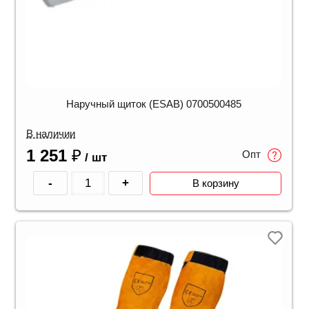
Наручный щиток (ESAB) 0700500485
В наличии
1 251
₽
Опт
/ шт
-
+
В корзину