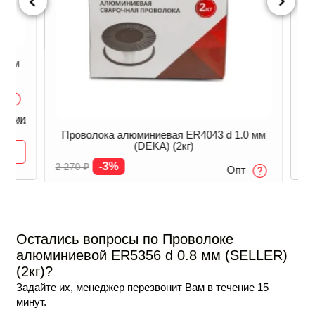
 мм
Пр
2 4
2 
ичии
Проволока алюминиевая ER4043 d 1.0 мм
(DEKA) (2кг)
-3%
2 270
₽
Опт
2 200
₽
В наличии
/ уп
-
+
В корзину
Остались вопросы по Проволоке
алюминиевой ER5356 d 0.8 мм (SELLER)
(2кг)?
Задайте их, менеджер перезвонит Вам в течение 15
минут.