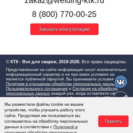
zakaz@welding-ktk.ru
8 (800) 770-00-25
Заказать консультацию
©
КТК - Все для сварки, 2018-2026
. Все права защищены.
Представленная на сайте информация носит исключительно
информационный характер и ни при каких условиях не
является публичной офертой. Вы принимаете условия
Политики в отношении обработки персональных данных
,
Пользовательского соглашения
и
Согласия на обработку
персональных данных
каждый раз, когда оставляете свои
данные в любой форме обратной связи на сайте КТК - Все
для сварки
Мы разместили файлы cookie на вашем
устройстве, чтобы улучшить работу этого
сайта. Продолжая им пользоваться вы
соглашаетесь на обработку персональных
Принять
данных в соответствии с
Политикой в
отношении обработки персональных