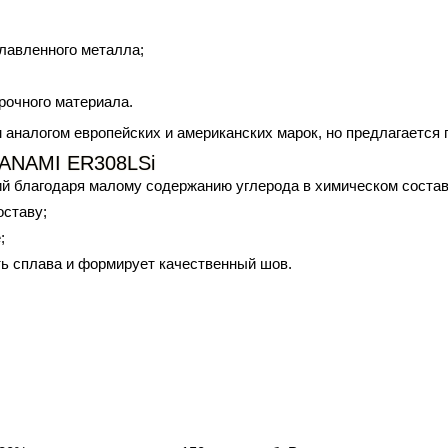
лавленного металла;
рочного материала.
м
аналогом
европейских и американских марок, но предлагается
RANAMI ER308LSi
ий благодаря малому содержанию углерода в химическом
соста
оставу;
;
ь сплава и формирует качественный шов.