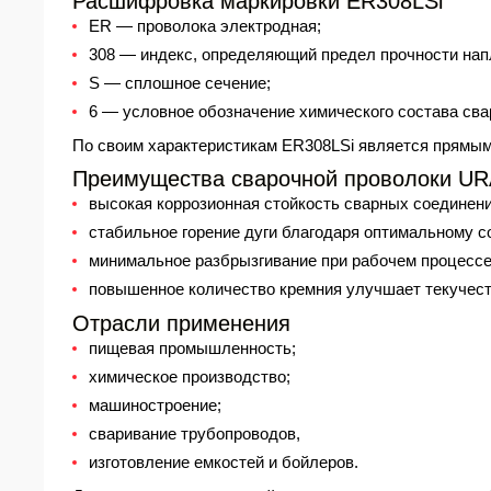
Расшифровка маркировки ER308LSi
ER — проволока электродная;
308 — индекс, определяющий предел прочности нап
S — сплошное сечение;
6 — условное обозначение химического состава сва
По своим характеристикам ER308LSi является прямы
Преимущества сварочной проволоки U
высокая коррозионная стойкость сварных соединен
стабильное горение дуги благодаря оптимальному с
минимальное разбрызгивание при рабочем процессе
повышенное количество кремния улучшает текучест
Отрасли применения
пищевая промышленность;
химическое производство;
машиностроение;
сваривание трубопроводов,
изготовление емкостей и бойлеров.