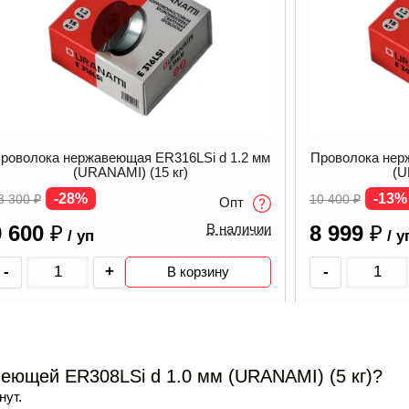
роволока нержавеющая ER316LSi d 1.2 мм
Проволока нер
(URANAMI) (15 кг)
(U
-28%
-13%
3 300
₽
10 400
₽
Опт
9 600
₽
8 999
₽
В наличии
/ уп
/ у
-
+
-
В корзину
еющей ER308LSi d 1.0 мм (URANAMI) (5 кг)?
нут.