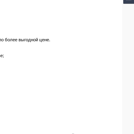
 по более выгодной
цене
.
ве
;