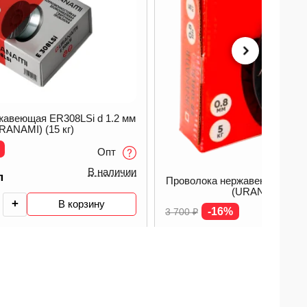
жавеющая ER308LSi d 1.2 мм
RANAMI) (15 кг)
Опт
В наличии
п
Проволока нержавеющая ER30
(URANAMI) (5кг
+
В корзину
-16%
3 700
₽
3 100
₽
/ уп
-
+
В