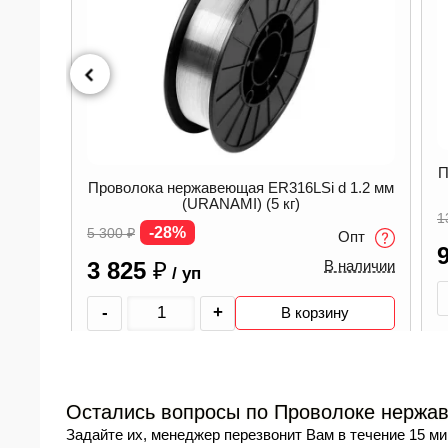
П
Проволока нержавеющая ER316LSi d 1.2 мм
(URANAMI) (5 кг)
1
-28%
5 300
₽
Опт
0.8 мм
3 825
₽
В наличии
/ уп
-
+
В корзину
пт
аличии
Остались вопросы по Проволоке нержав
Задайте их, менеджер перезвонит Вам в течение 15 ми