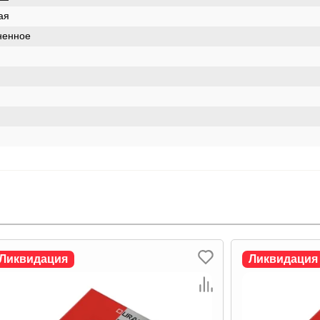
ая
ненное
Ликвидация
Ликвидация