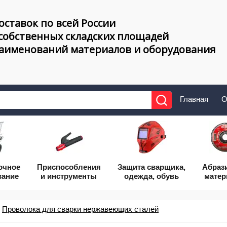
оставок по всей России
 собственных складских площадей
наименований материалов и оборудования
Главная
О
очное
Приcпособления
Защита сварщика,
Абраз
вание
и инструменты
одежда, обувь
мате
Проволока для сварки нержавеющих сталей