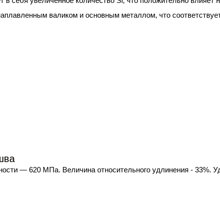
 в себя увеличенное количество Si, что положительно влияет н
плавленным валиком и основным металлом, что соответствует
шва
ности — 620 МПа. Величина относительного удлинения - 33%. У