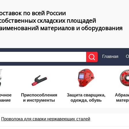
оставок по всей России
 собственных складских площадей
наименований материалов и оборудования
Главная
О
очное
Приcпособления
Защита сварщика,
Абраз
вание
и инструменты
одежда, обувь
мате
Проволока для сварки нержавеющих сталей