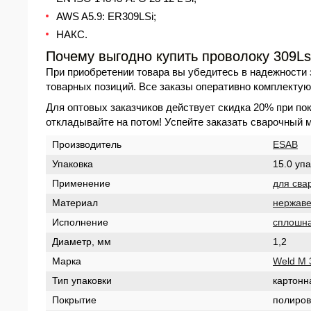
AWS A5.9: ER309LSi;
НАКС.
Почему выгодно купить проволоку 309Ls
При приобретении товара вы убедитесь в надежности 
товарных позиций. Все заказы оперативно комплектуют
Для оптовых заказчиков действует скидка 20% при пок
откладывайте на потом! Успейте заказать сварочный 
Производитель
ESAB
Упаковка
15.0 уп
Применение
для св
Материал
нержав
Исполнение
сплошн
Диаметр, мм
1,2
Марка
Weld M 
Тип упаковки
картонн
Покрытие
полиро