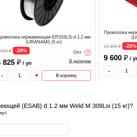
роволока нержавеющая ER316LSi d 1.2 мм
(URANAMI) (15 кг)
-28%
3 300
₽
Опт
9 600
₽
В наличии
/ уп
-
+
В корзину
Проволока нер
(
ющей (ESAB) d 1.2 мм Weld M 309Lsi (15 кг)?
-16%
3 700
₽
нут.
3 100
₽
/ у
-