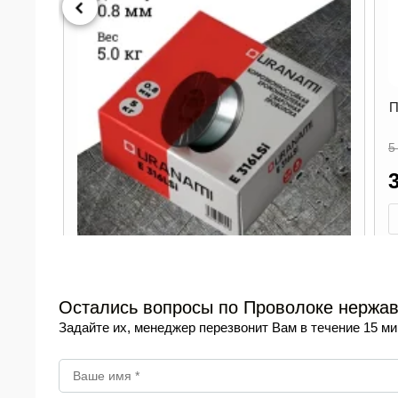
П
Проволока нержавеющая ER316LSi d 1.2 мм
(URANAMI) (5 кг)
1
-28%
5 300
₽
Опт
3 825
₽
В наличии
/ уп
-
+
В корзину
0.8 мм
Остались вопросы по Проволоке нержаве
пт
Задайте их, менеджер перезвонит Вам в течение 15 ми
аличии