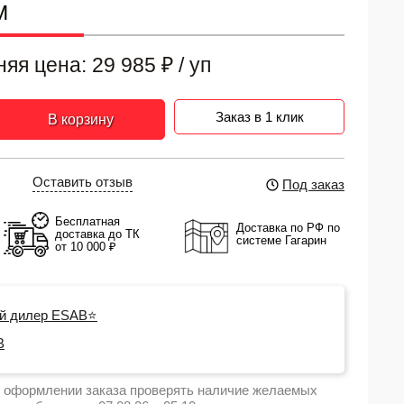
M
няя цена:
29 985
₽
/ уп
Заказ в 1 клик
В корзину
Оставить отзыв
Под заказ
Бесплатная
Доставка по РФ по
доставка до ТК
системе Гагарин
от 10 000 ₽
й дилер ESAB⭐
B
 оформлении заказа проверять наличие желаемых