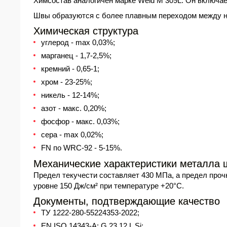
Химсостав аналогичен марке Weld M 309L. Он включает
Швы образуются с более плавным переходом между на
Химическая структура
углерод - max 0,03%;
марганец - 1,7-2,5%;
кремний - 0,65-1;
хром - 23-25%;
никель - 12-14%;
азот - макс. 0,20%;
фосфор - макс. 0,03%;
сера - max 0,02%;
FN по WRC-92 - 5-15%.
Механические характеристики металла 
Предел текучести составляет 430 МПа, а предел проч
уровне 150 Дж/см² при температуре +20°С.
Документы, подтверждающие качество
ТУ 1222-280-55224353-2022;
EN ISO 14343-A: G 23 12 L Si;