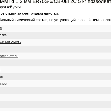
MI d 1,2 мм ER70S-6/СВ-08Г2С 5 кг позволяе
ороткой дуги;
быстрым за счет рядной намотки;
бильный химический состав, не уступающий европейским аналог
I
овка
рки MIG/MAG
истая сталь
6
ая
нное