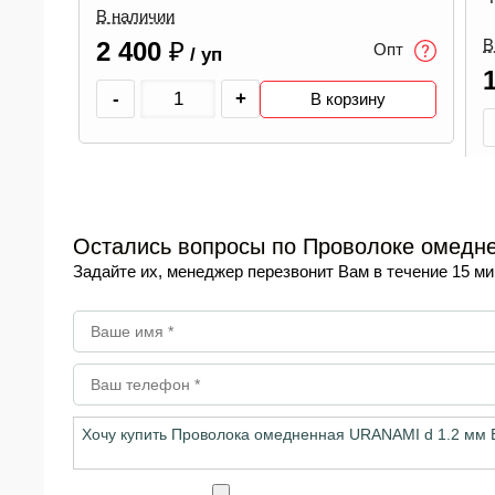
В наличии
В
2 400
₽
Опт
/ уп
-
+
В корзину
.0 мм
Остались вопросы по Проволоке омедне
Задайте их, менеджер перезвонит Вам в течение 15 ми
пт