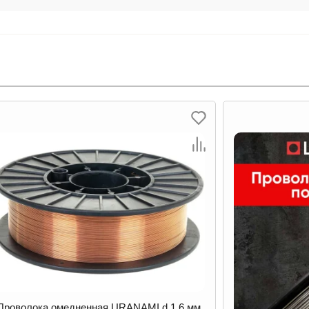
Проволока омедненная URANAMI d 1.6 мм