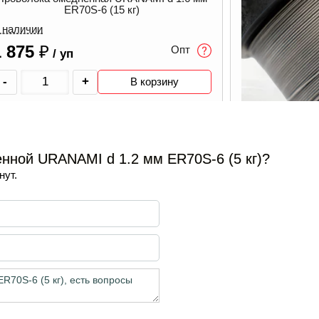
ER70S-6 (15 кг)
 наличии
1 875
₽
Опт
/ уп
-
+
В корзину
Проволока по
В наличии
нной URANAMI d 1.2 мм ER70S-6 (5 кг)?
нут.
350
₽
/ уп
-