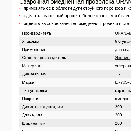
Сварочная омедненная проволока URANA
применять ее в области дуги струйного переноса и к
сделать сварочный процесс более простым и более 
оценить высокое качество омеднения, ровный и ста
Производитель
URANAM
Упаковка
5.0 упак
Применение
для сва
Страна-производитель
Япония
Материал
углерод
Диаметр, мм
1,2
Марка
ER70S-
Тип упаковки
картонн
Покрытие
омедне
Диаметр катушки, мм
200
Длина, мм
200
Ширина, мм
200