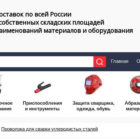
оставок по всей России
 собственных складских площадей
наименований материалов и оборудования
Главная
О
очное
Приcпособления
Защита сварщика,
Абраз
вание
и инструменты
одежда, обувь
мате
Проволока для сварки углеродистых сталей