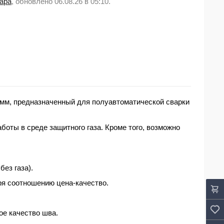
вара
, обновлено 06.08.26 в 05:10.
 мм
, предназначенный для полуавтоматической сварки
боты в среде защитного газа. Кроме того, возможно
а
без газа
).
аря соотношению
цена
-качество.
ое качество шва.