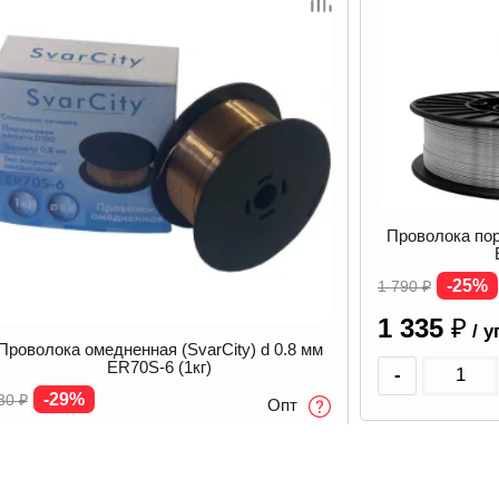
Проволока оме
Проволока порошковая (SvarCity) d 1.0 мм
E
E71T-GS (5 кг)
В наличии
-25%
 790
₽
Опт
2 500
₽
/ у
1 335
₽
В наличии
/ уп
-
-
+
В корзину