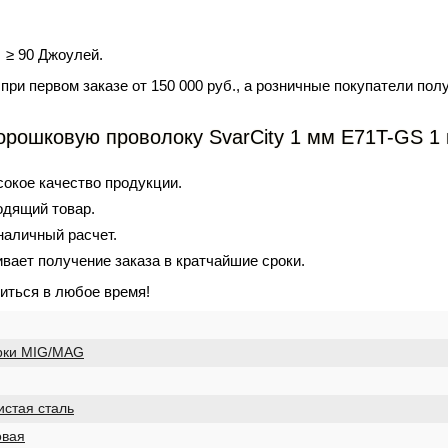
 ≥ 90 Джоулей.
ри первом заказе от 150 000 руб., а розничные покупатели пол
рошковую проволоку SvarCity 1 мм E71T-GS 1 к
окое качество продукции.
одящий товар.
наличный расчет.
вает получение заказа в кратчайшие сроки.
иться в любое время!
рки MIG/MAG
истая сталь
овая