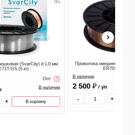
дненная (SvarCity) d 1.2 мм
Проволока омедненная (SvarC
R70S-6 (15 кг)
ER70S-6 (5 кг)
В наличии
1 130
₽
Опт
п
/ уп
+
-
+
В корзину
В