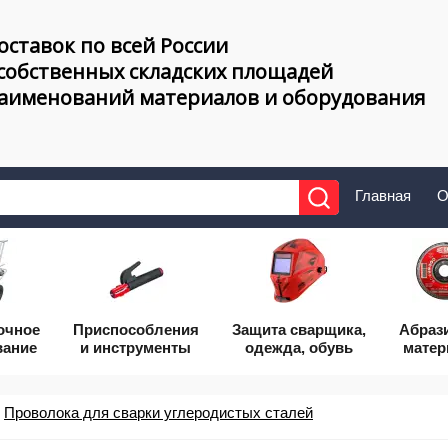
оставок по всей России
 собственных складских площадей
наименований материалов и оборудования
Главная
О
очное
Приcпособления
Защита сварщика,
Абраз
вание
и инструменты
одежда, обувь
мате
Проволока для сварки углеродистых сталей