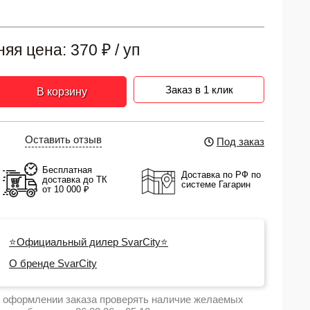
няя цена:
370
₽
/ уп
Заказ в 1 клик
В корзину
Оставить отзыв
Под заказ
Бесплатная
Доставка по РФ по
доставка до ТК
системе Гагарин
от 10 000 ₽
⭐Официальный дилер SvarCity⭐
О бренде SvarCity
 оформлении заказа проверять наличие желаемых