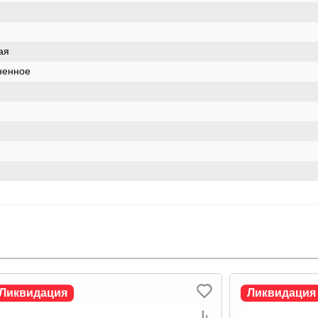
ая
ненное
Ликвидация