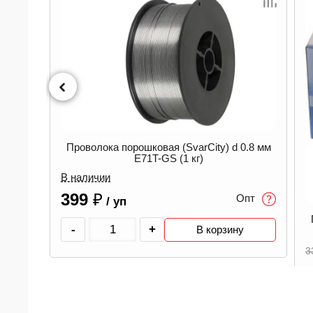
0.8 мм
1
пт
Проволока омедненная (SvarCity) d 0.8 мм
ER70S-6 (1кг)
-29%
330
₽
Опт
235
₽
В наличии
/ уп
-
+
В корзину