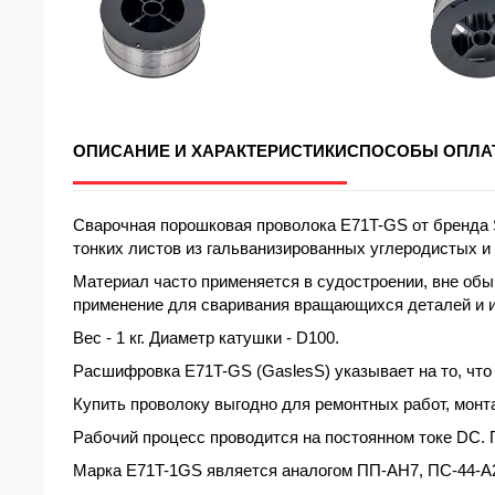
ОПИСАНИЕ И ХАРАКТЕРИСТИКИ
СПОСОБЫ ОПЛА
Сварочная порошковая проволока E71T-GS от бренда 
тонких листов из гальванизированных углеродистых и
Материал часто применяется в судостроении, вне обыч
применение для сваривания вращающихся деталей и и
Вес -
1 кг
. Диаметр катушки -
D100
.
Расшифровка
E71T-GS (GaslesS) указывает на то, что
Купить
проволоку выгодно для ремонтных работ, мон
Рабочий процесс проводится на постоянном токе DC.
Марка E71T-1GS является аналогом ПП-АН7, ПС-44-А2