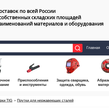
оставок по всей России
 собственных складских площадей
наименований материалов и оборудования
Главная
О
очное
Приcпособления
Защита сварщика,
Абраз
вание
и инструменты
одежда, обувь
мате
рки TIG
Прутки для нержавеющих сталей