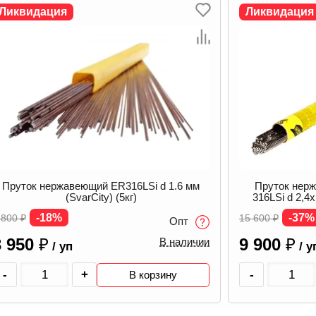
Ликвидация
Ликвидаци
Пруток нержавеющий ESAB OK Tigrod
316LSi d 2,4х1000 мм (5 кг) 163224R150
Пруток нерж
-37%
15 600
₽
Опт
-27%
4 800
₽
9 900
₽
В наличии
/ уп
3 495
₽
/ 
-
+
В корзину
-