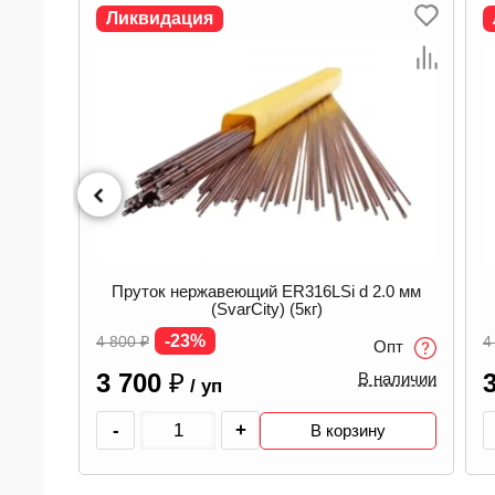
Ликвидация
2.0 мм
Пруток нержавеющий ER316LSi d 1.6 мм
(SvarCity) (5кг)
-18%
4 800
₽
Опт
Опт
3 950
₽
наличии
В наличии
/ уп
-
+
у
В корзину