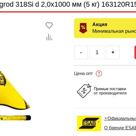
od 318Si d 2,0х1000 мм (5 кг) 163120R1
Акция
Минимальная рыно
-
+
Цена опт
Прямые поставки
от производителя
⭐Официальны
О бренде ESA