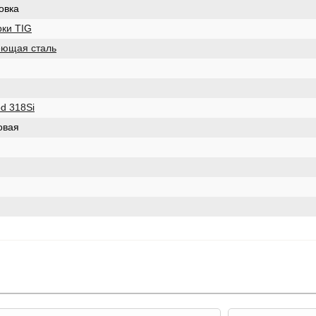
овка
рки TIG
еющая сталь
od 318Si
овая