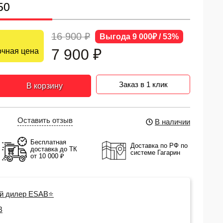
50
16 900 ₽
Выгода 9 000₽ / 53%
7 900
₽
чная цена
Заказ в 1 клик
В корзину
Оставить отзыв
В наличии
Бесплатная
Доставка по РФ по
доставка до ТК
системе Гагарин
от 10 000 ₽
й дилер ESAB⭐
B