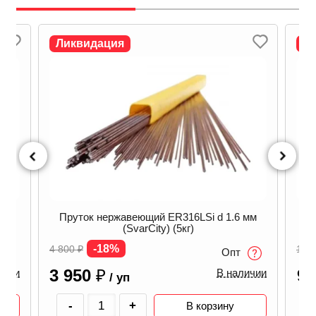
Ликвидация
Л
мм
Пруток нержавеющий ER316LSi d 1.6 мм
(SvarCity) (5кг)
3
-18%
4 800
₽
15 
Опт
3 950
₽
9 
ичии
В наличии
/ уп
-
+
В корзину