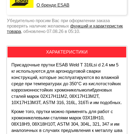
О бренде ESAB
Убедительно просим Вас при оформлении заказа
проверять наличие желаемых
функций и характеристик
товара
, обновлено 07.08.26 в 05:10.
ХАРАКТЕРИСТИКИ
Присадочные прутки ESAB Weld T 316Lsi d 2.4 мм 5
кг используются для аргонодуговой сварки
конструкций, которые эксплуатируются во влажной
среде при температурах до 350°С из кислотостойких
коррозионностойких хромоникельмолибденовых
сталей марок 02Х17Н11М2, 08Х17Н13М2Т,
10Х17Н13М3Т, ASTM 316, 316L, 316Ti и им подобных.
Кроме того, прутки можно применять для работ с
хромоникелевыми сталями марок 03Х18Н10,
08Х18Н9, 08Х18Н10Т, ASTM 304, 304L, 321, 347 и им
аналогичных в случаях предъявления к металлу шва