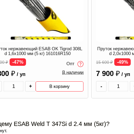
Пруток нержавеющий ESAB OK Tigrod 308L
Пруток нер
d 2,0х1000 мм (5 кг) 161020R150
308LSi d 2,4
-49%
-37%
5 600
₽
13 990
₽
Опт
7 900
₽
8 800
₽
В наличии
/ уп
/ у
-
+
-
В корзину
му ESAB Weld T 347Si d 2.4 мм (5кг)?
нут.