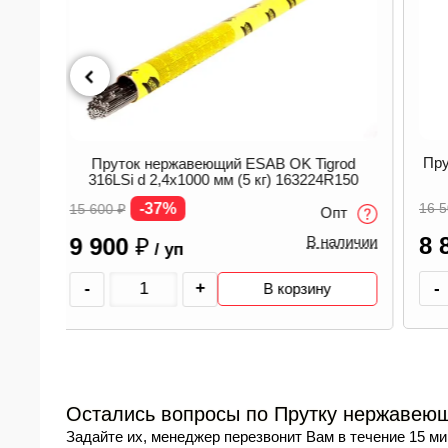
Пруток нержавеющий ESAB OK Tigrod 308L
rod
d 1,6х1000 мм (5 кг) 161016R150
R150
-47%
16 500
₽
1
Опт
пт
8 800
₽
В наличии
аличии
/ уп
-
+
В корзину
Остались вопросы по Прутку нержавеюще
Задайте их, менеджер перезвонит Вам в течение 15 ми