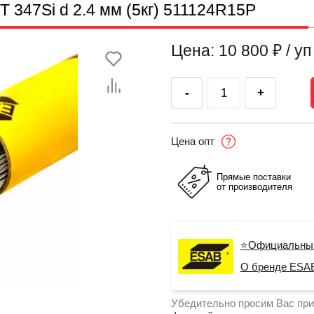
347Si d 2.4 мм (5кг) 511124R15P
Цена: 10 800
₽
/ уп
-
+
Цена опт
Прямые поставки
от производителя
⭐Официальны
О бренде ESA
Убедительно просим Вас при