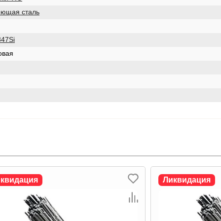
еющая сталь
347Si
овая
Ликвидация
Ликвидация