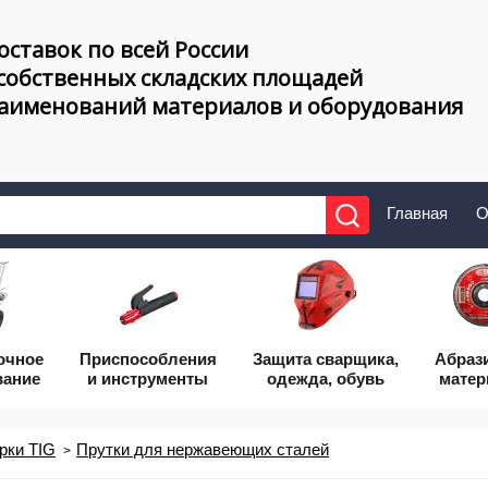
оставок по всей России
 собственных складских площадей
наименований материалов и оборудования
Главная
О
очное
Приcпособления
Защита сварщика,
Абраз
вание
и инструменты
одежда, обувь
мате
рки TIG
Прутки для нержавеющих сталей