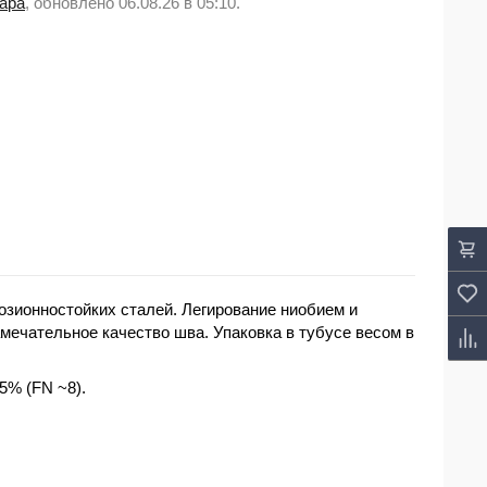
вара
, обновлено 06.08.26 в 05:10.
озионностойких сталей. Легирование ниобием и
мечательное качество шва. Упаковка в тубусе весом в
5% (FN ~8).