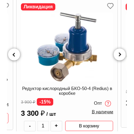
Ликвидация
Л
1,2Р
Редуктор кислородный БКО-50-4 (Redius) в
1 6
коробке
1 
-15%
3 900
₽
Опт
ичии
3 300
₽
В наличии
/ шт
-
+
В корзину