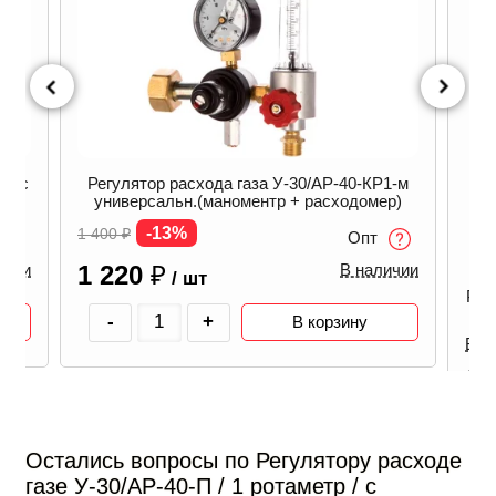
RO с
Регулятор расхода газа У-30/АР-40-КР1-м
универсальн.(маноментр + расходомер)
-13%
1 400
₽
Опт
1 220
₽
ичии
В наличии
/ шт
Рег
-
+
В корзину
В н
3 
Остались вопросы по Регулятору расходе
газе У-30/АР-40-П / 1 ротаметр / с