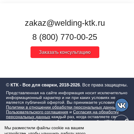
zakaz@welding-ktk.ru
8 (800) 770-00-25
Заказать консультацию
©
КТК - Все для сварки, 2018-2026
. Все права защищены.
Представленная на сайте информация носит исключительно
информационный характер и ни при каких условиях не
является публичной офертой. Вы принимаете условия
Политики в отношении обработки персональных данных
,
Пользовательского соглашения
и
Согласия на обработку
персональных данных
каждый раз, когда оставляете свои
данные в любой форме обратной связи на сайте КТК - Все
для сварки
Мы разместили файлы cookie на вашем
устройстве, чтобы улучшить работу этого