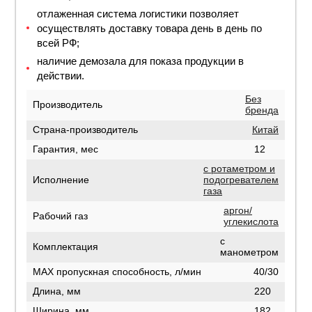
отлаженная система логистики позволяет
осуществлять доставку товара день в день по
всей РФ;
наличие демозала для показа продукции в
действии.
Без
Производитель
бренда
Страна-производитель
Китай
Гарантия, мес
12
с ротаметром и
Исполнение
подогревателем
газа
аргон/
Рабочий газ
углекислота
с
Комплектация
манометром
MAX пропускная способность, л/мин
40/30
Длина, мм
220
Ширина, мм
182