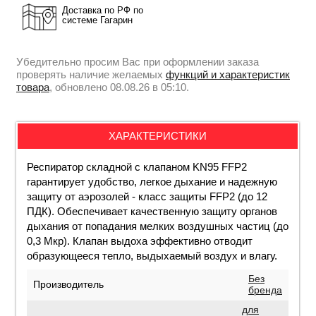
Доставка по РФ по
системе Гагарин
Убедительно просим Вас при оформлении заказа
проверять наличие желаемых
функций и характеристик
товара
, обновлено 08.08.26 в 05:10.
ХАРАКТЕРИСТИКИ
Респиратор складной с клапаном KN95 FFP2
гарантирует удобство, легкое дыхание и надежную
защиту от аэрозолей - класс защиты FFP2 (до 12
ПДК). Обеспечивает качественную защиту органов
дыхания от попадания мелких воздушных частиц (до
0,3 Мкр). Клапан выдоха эффективно отводит
образующееся тепло, выдыхаемый воздух и влагу.
Без
Производитель
бренда
для