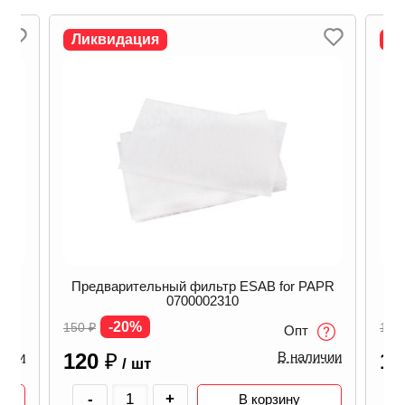
Ликвидация
Л
APR
Предварительный фильтр ESAB for PAPR
Пр
0700002310
-20%
150
₽
150
Опт
120
₽
1
ичии
В наличии
/ шт
-
+
В корзину