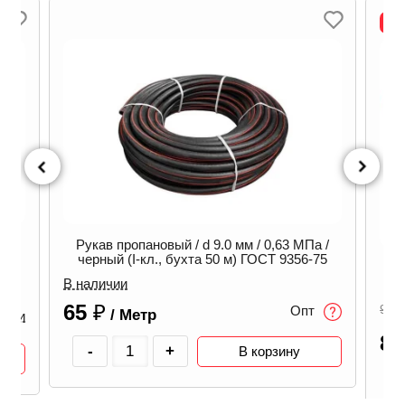
Л
Рукав пропановый / d 9.0 мм / 0,63 МПа /
7 /
черный (I-кл., бухта 50 м) ГОСТ 9356-75
Р
В наличии
65
₽
90
₽
Опт
/ Метр
ичии
8
-
+
В корзину