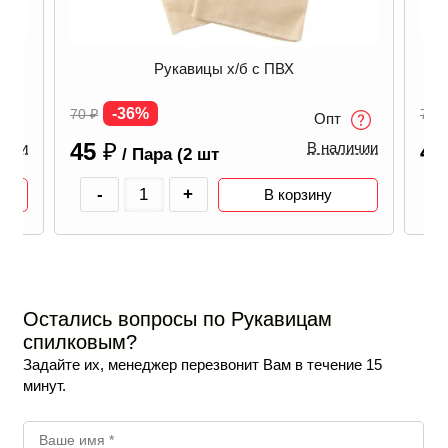
Рукавицы х/б с ПВХ
-36%
70
₽
70
₽
Опт
45
₽
4
ичии
В наличии
/ Пара (2 шт
-
+
В корзину
Остались вопросы по Рукавицам
спилковым?
Задайте их, менеджер перезвонит Вам в течение 15
минут.