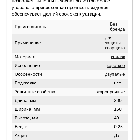
позволяет выполнять захват объектов более
уверено, а превосходная прочность изделия
обеспечивает долгий срок эксплуатации.
Без
Производитель
бренда
для
Применение
защиты
сварщика
Материал
спилок
Исполнение
короткое
Особенности
двупалые
Подкладка
нет
Защитные свойства
жаропрочные
Длина, мм
280
Ширина, мм
150
Высота, мм
40
Вес, кг
0,25
Акция
Да