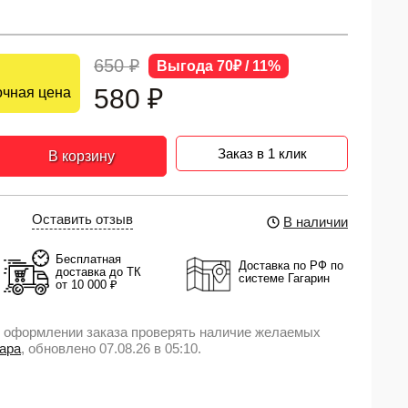
650 ₽
Выгода 70₽ / 11%
580
₽
чная цена
Заказ в 1 клик
В корзину
Оставить отзыв
В наличии
Бесплатная
Доставка по РФ по
доставка до ТК
системе Гагарин
от 10 000 ₽
 оформлении заказа проверять наличие желаемых
вара
, обновлено 07.08.26 в 05:10.