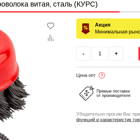
оволока витая, сталь (КУРС)
Акция
Минимальная рыно
-
+
Цена опт
Прямые поставки
от производителя
Убедительно просим Вас при
функций и характеристик то