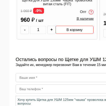
олока
Сверло по кафелю/стеклу 10мм
пт
-48%
200
₽
2
Опт
аличии
105
₽
В наличии
/ шт
-
+
В корзину
Остались вопросы по Щетке для УШМ 12
Задайте их, менеджер перезвонит Вам в течение 15 ми