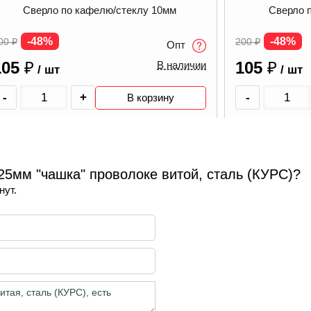
Шлифма
Сверло по кафелю/стеклу 8мм
2000Вт,230мм
-23%
19 900
₽
-48%
00
₽
Опт
15 400
₽
/
105
₽
В наличии
/ шт
-
-
+
В корзину
5мм "чашка" проволоке витой, сталь (КУРС)?
нут.