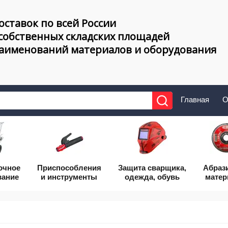
оставок по всей России
 собственных складских площадей
наименований материалов и оборудования
Главная
О
очное
Приcпособления
Защита сварщика,
Абраз
вание
и инструменты
одежда, обувь
мате