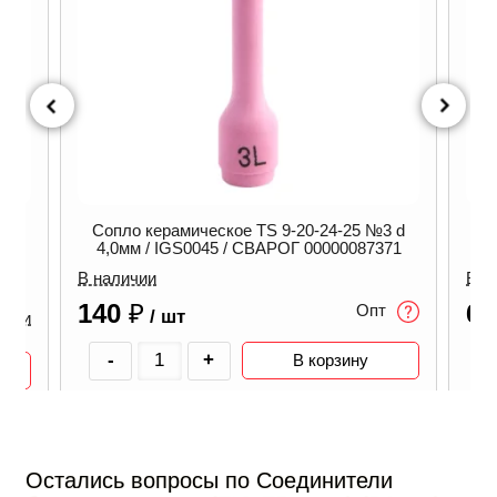
Сопло керамическое TS 9-20-24-25 №3 d
С
4,0мм / IGS0045 / СВАРОГ 00000087371
6
В наличии
В н
140
₽
6
Опт
/ шт
ичии
-
+
В корзину
Остались вопросы по Соединители