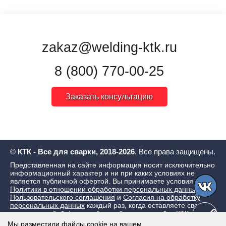
zakaz@welding-ktk.ru
8 (800) 770-00-25
Заказать консультацию
©
КТК - Все для сварки, 2018-2026
. Все права защищены.
Представленная на сайте информация носит исключительно
информационный характер и ни при каких условиях не
является публичной офертой. Вы принимаете условия
Политики в отношении обработки персональных данных
,
Пользовательского соглашения
и
Согласия на обработку
персональных данных
каждый раз, когда оставляете свои
данные в любой форме обратной связи на сайте КТК - Все
для сварки
Мы разместили файлы cookie на вашем