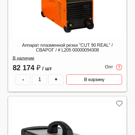
Аппарат плазменной резки "CUT 90 REAL" /
СВАРОГ / # L205 00000094308
В наличии
82 174
₽
Опт
/ шт
-
+
В корзину