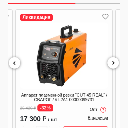
Ликвидация
Л
/
Аппарат плазменной резки "CUT 45 REAL" /
А
СВАРОГ / # L2A1 00000099731
315
-32%
25 420
₽
228
Опт
17 300
₽
17
ичии
В наличии
/ шт