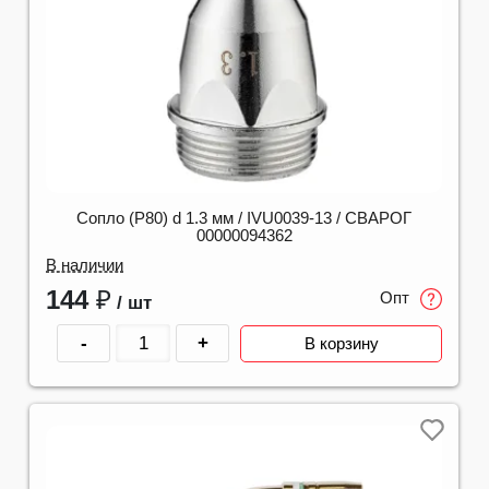
Сопло (P80) d 1.3 мм / IVU0039-13 / СВАРОГ
00000094362
В наличии
144
₽
Опт
/ шт
-
+
В корзину