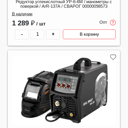
Редуктор углекислотный УР-6-6М / манометры с
поверкой / ArR-137A / СВАРОГ 00000098573
В наличии
1 289
₽
Опт
/ шт
-
+
В корзину