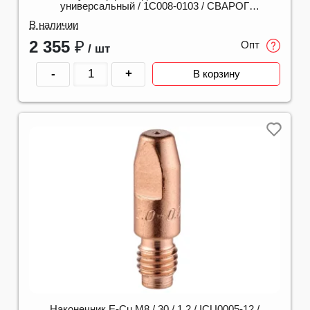
универсальный / 1C008-0103 / СВАРОГ
00000100544
В наличии
2 355
₽
Опт
/ шт
-
+
В корзину
Наконечник E-Cu М8 / 30 / 1.2 / ICU0005-12 /