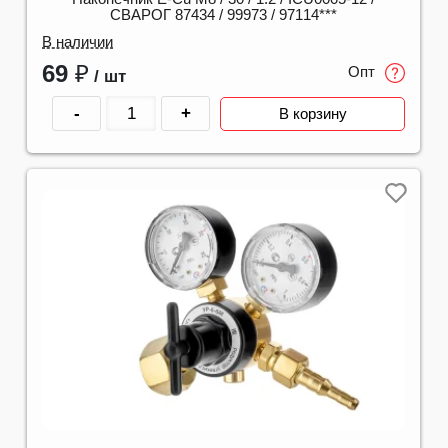
СВАРОГ 87434 / 99973 / 97114***
В наличии
69
₽
Опт
/ шт
-
+
В корзину