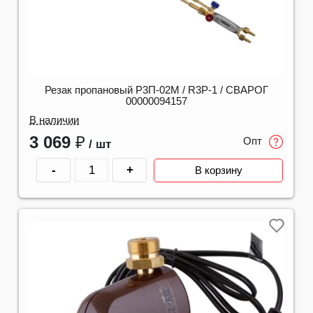
Резак пропановый Р3П-02М / R3P-1 / СВАРОГ
00000094157
В наличии
3 069
₽
Опт
/ шт
-
+
В корзину