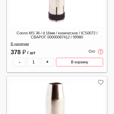
Сопло MS 36 / d 16мм / коническое / ICS0072 /
СВАРОГ 00000087412 / 99980
В наличии
378
₽
Опт
/ шт
-
+
В корзину