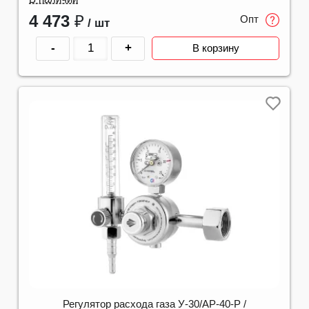
4 473
₽
Опт
/ шт
-
+
В корзину
Регулятор расхода газа У-30/АР-40-Р /