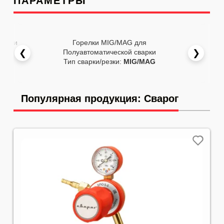
ПАРАМЕТРЫ
резки
Горелки MIG/MAG для
❮
❯
Полуавтоматической сварки
Пол
Тип сварки/резки:
MIG/MAG
Мо
Популярная продукция: Сварог