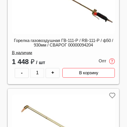
Горелка газовоздушная ГВ-111-Р / RB-111-P / ф50 /
930мм / СВАРОГ 00000094204
В наличии
1 448
₽
Опт
/ шт
-
+
В корзину