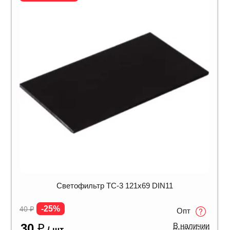
Светофильтр ТС-3 121х69 DIN11
-25%
40
₽
Опт
30
₽
В наличии
/ шт