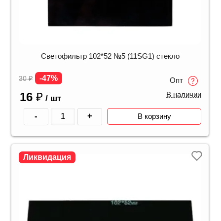
Светофильтр 102*52 №5 (11SG1) стекло
-47%
30
₽
Опт
16
₽
В наличии
/ шт
-
+
В корзину
Ликвидация