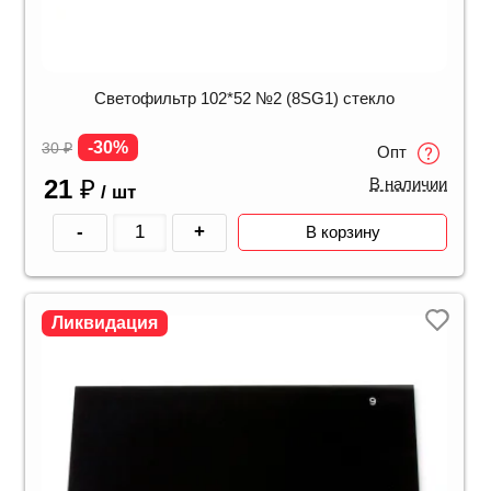
Светофильтр 102*52 №2 (8SG1) стекло
-30%
30
₽
Опт
21
₽
В наличии
/ шт
-
+
В корзину
Ликвидация