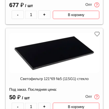
677
₽
Опт
/ шт
-
+
В корзину
Светофильтр 121*69 №5 (11SG1) стекло
Под заказ. Последняя цена:
50
₽
Опт
/ шт
-
+
В корзину