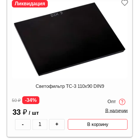
Ликвидация
Светофильтр ТС-3 110х90 DIN9
-34%
50
₽
Опт
33
₽
В наличии
/ шт
-
+
В корзину