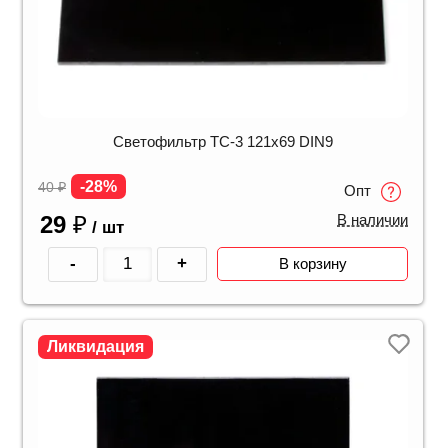
Светофильтр ТС-3 121х69 DIN9
-28%
40
₽
Опт
29
₽
В наличии
/ шт
-
+
В корзину
Ликвидация