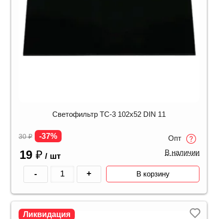
Светофильтр ТС-3 102х52 DIN 11
-37%
30
₽
Опт
19
₽
В наличии
/ шт
-
+
В корзину
Ликвидация