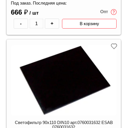
Под заказ. Последняя цена:
666
₽
Опт
/ шт
-
+
В корзину
Светофильтр 90х110 DIN10 арт.0760031632 ESAB
0760031632