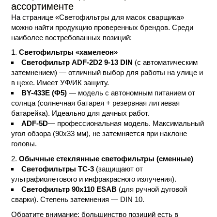
ассортименте
На странице «Светофильтры для масок сварщика»
можно найти продукцию проверенных брендов. Среди
наиболее востребованных позиций:
Светофильтры «хамелеон»
Светофильтр ADF-2D2 9-13 DIN
(с автоматическим
затемнением) — отличный выбор для работы на улице и
в цехе. Имеет УФ/ИК защиту.
BY-433E (Ф5)
— модель с автономным питанием от
солнца (солнечная батарея + резервная литиевая
батарейка). Идеально для дачных работ.
ADF-5D
— профессиональная модель. Максимальный
угол обзора (90х33 мм), не затемняется при наклоне
головы.
Обычные стеклянные светофильтры (сменные)
Светофильтры ТС-3
(защищают от
ультрафиолетового и инфракрасного излучения).
Светофильтр 90х110
ESAB
(для ручной дуговой
сварки). Степень затемнения — DIN 10.
Обратите внимание: большинство позиций есть в