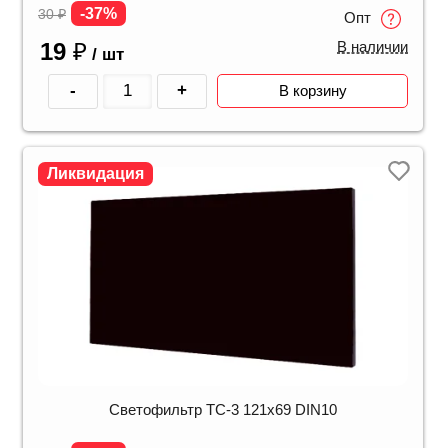
-37%
30
₽
Опт
19
₽
В наличии
/ шт
-
+
В корзину
Ликвидация
Светофильтр ТС-3 121х69 DIN10